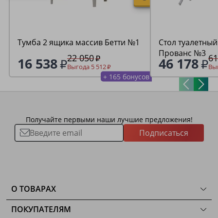
Тумба 2 ящика массив Бетти №1
Стол туалетный
Прованс №3
22 050
61
16 538
46 178
Выгода 5 512
Выг
+ 165 бонусов
Получайте первыми наши лучшие предложения!
Подписаться
О ТОВАРАХ
ТОВАРЫ
ПОКУПАТЕЛЯМ
КОМНАТЫ