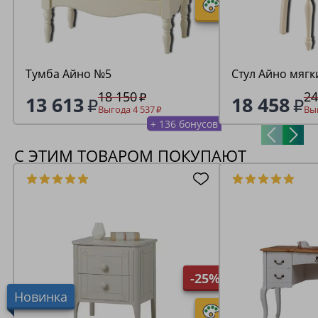
Тумба Айно №5
Стул Айно мягк
18 150
24
13 613
18 458
Выгода 4 537
Выг
+ 136 бонусов
С ЭТИМ ТОВАРОМ ПОКУПАЮТ
-25%
Новинка