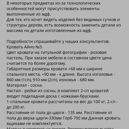
В некоторых предметах из-за технологических
особенностей могут присутствовать элементы
выполненные из мдф.
Для тех, кто хочет видеть изделия без видимых сучков и
структуры дерева, есть возможность заменить детали из
массива на детали изготовленные из мдф.
Подробности спрашивайте у наших консультантов.
Кровать Айно №3.
Цвет кровати на титульной фотографии - розовая
пастель. При заказе мебели в составном цвете цена
считается по более дорогому.
Габаритные размеры кровати +68 мм к ширине
спального места, +90 мм - к длине. Высота изголовья -
860 мм (1сп), 910 мм (2сп), изножья - 680 мм.
Материал - сосна.
Настил - рейки из сосны, в комплект 2-сп кроватей
входит подкладная доска с ножками-брусками.
1-спальные кровати рассчитаны на вес до 100 кг, 2-сп -
до 200 кг.
Расстояние от пола до царги - 135 мм. Расстояние от
пола до верха царги-330мм Горб-700 мм Данная кровать
ящиками не комплектуется.
Матрас в комплект не входит. Рекомендуемая высота