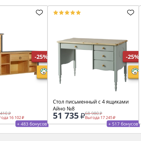
-25%
-25%
Стол письменный с 4 ящиками
Айно №8
51 735
 410
68 980
ода 16 102
Выгода 17 245
+ 483 бонусов
+ 517 бонусов