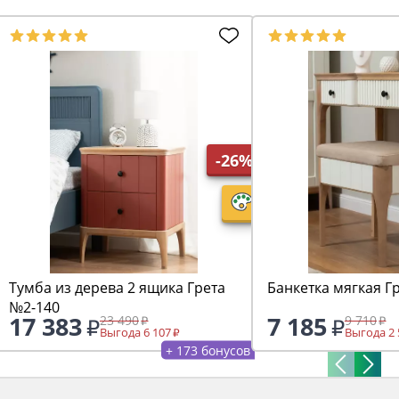
-26%
Тумба из дерева 2 ящика Грета
Банкетка мягкая Г
№2-140
17 383
7 185
23 490
9 710
Выгода 6 107
Выгода 2 
+ 173 бонусов