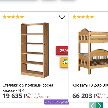
-25%
Стеллаж с 5 полками сосна
Кровать F3 2-яр 9
Классик №4
19 635
66 203
26 180
88 270
Выгода 6 545
Выгода
+ 196 бонусов