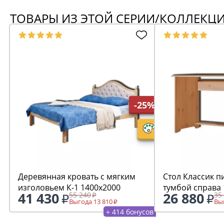
ТОВАРЫ ИЗ ЭТОЙ СЕРИИ/КОЛЛЕКЦ
-25%
Деревянная кровать с мягким
Стол Классик 
изголовьем К-1 1400х2000
тумбой справа
41 430
26 880
55 240
35
Выгода 13 810
Выг
+ 414 бонусов