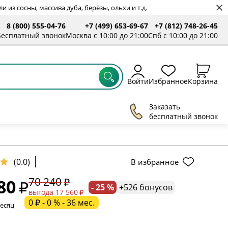
 из сосны, массива дуба, берёзы, ольхи и т.д.
8 (800) 555-04-76
+7 (499) 653-69-67
+7 (812) 748-26-45
Бесплатный звонок
Москва с 10:00 до 21:00
Спб с 10:00 до 21:00
Войти
Избранное
Корзина
Заказать
бесплатный звонок
(0.0)
В избранное
70 240
80
- 25 %
+526 бонусов
ельное поле
выгода 17 560
0 ₽ - 0 % - 36 мес.
месяц
ательное поле