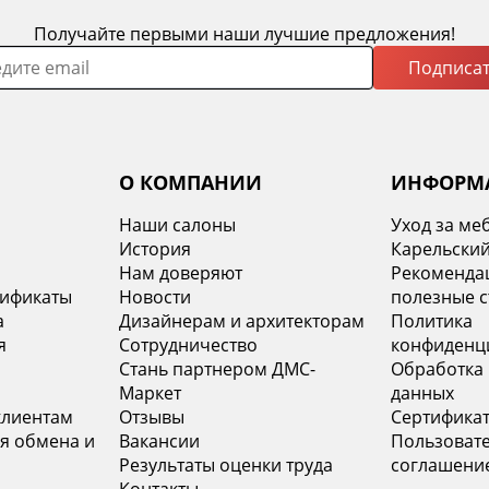
Получайте первыми наши лучшие предложения!
Подписат
О КОМПАНИИ
ИНФОРМ
Наши салоны
Уход за ме
История
Карельский
х
Нам доверяют
Рекомендац
тификаты
Новости
полезные с
а
Дизайнерам и архитекторам
Политика
я
Сотрудничество
конфиденц
Стань партнером ДМС-
Обработка
Маркет
данных
клиентам
Отзывы
Сертифика
я обмена и
Вакансии
Пользоват
Результаты оценки труда
соглашени