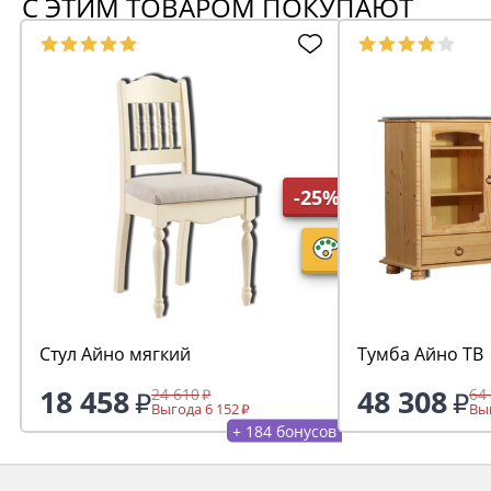
С ЭТИМ ТОВАРОМ ПОКУПАЮТ
-25%
Стул Айно мягкий
Тумба Айно ТВ
18 458
48 308
24 610
64
Выгода 6 152
Выг
+ 184 бонусов