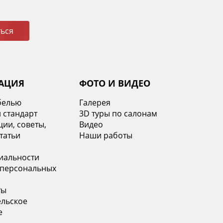
ься
АЦИЯ
ФОТО И ВИДЕО
белью
Галерея
 стандарт
3D туры по салонам
ии, советы,
Видео
татьи
Наши работы
иальности
 персональных
ты
ельское
е