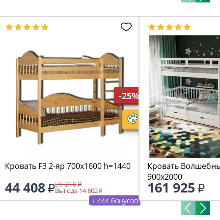
-25%
Кровать F3 2-яр 700х1600 h=1440
Кровать Волшебны
900х2000
44 408
161 925
59 210
Выгода 14 802
+ 444 бонусов