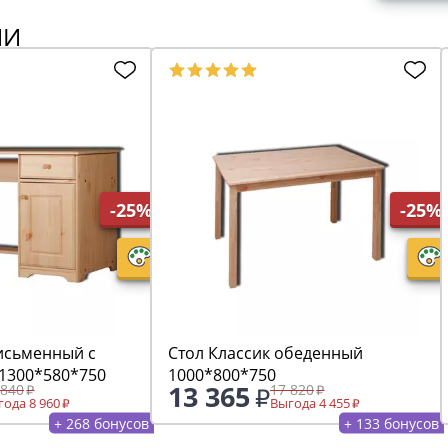
ИИ
-25%
-25%
письменный с
Стол Классик обеденный
 1300*580*750
1000*800*750
13 365
 840
17 820
ода 8 960
Выгода 4 455
+ 268 бонусов
+ 133 бонусов