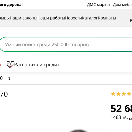
ого дерева!
ДМС-маркет - Дом мебели
зывы
Наши салоны
Наши работы
Новости
Каталог
Комнаты
и
Рассрочка и кредит
70
↴
870
52 6
* обязат
1463
/ 
* необяз