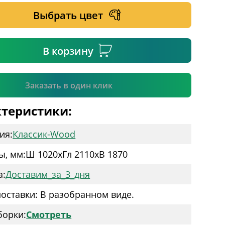
Выбрать цвет
ательное поле
В корзину
Подтвердить
Заказать в один клик
теристики:
ия:
Классик-Wood
ы, мм:
Ш 1020
x
Гл 2110
x
В 1870
а:
Доставим_за_3_дня
оставки: В разобранном виде.
борки:
Смотреть