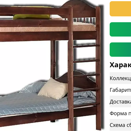
* необяз
Харак
Коллекц
Габарит
Доставк
Форма п
Схема с