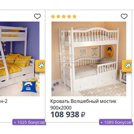
н-2
Кровать Волшебный мостик
900х2000
108 938
+ 1025 бонусов
+ 1089 бонусов