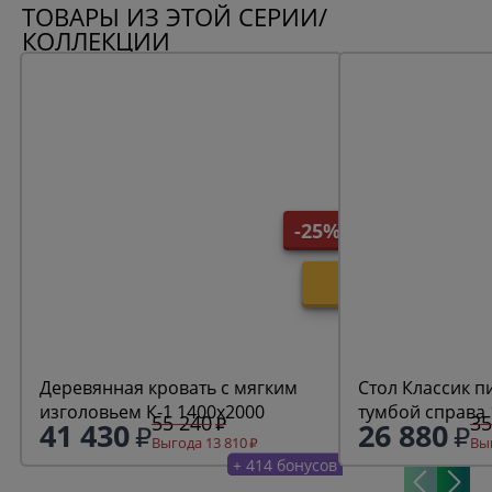
ТОВАРЫ ИЗ ЭТОЙ СЕРИИ/
КОЛЛЕКЦИИ
-25%
Деревянная кровать с мягким
Стол Классик 
изголовьем К-1 1400х2000
тумбой справа
55 240
35
41 430
26 880
Выгода 13 810
Выг
+ 414 бонусов