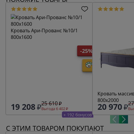
Кровать Ари-Прованс №10/1
800х1600
-25%
Кровать масси
800х2000
25 610
27
19 208
20 970
Выгода 6 402
Выг
+ 192 бонусов
С ЭТИМ ТОВАРОМ ПОКУПАЮТ