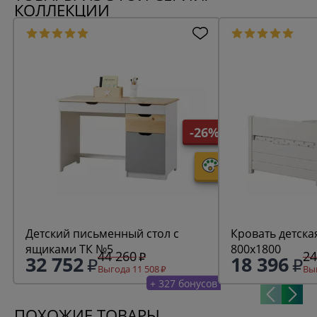
КОЛЛЕКЦИИ
-26%
Детский письменный стол с
Кровать детска
ящиками ТК №5
800х1800
44 260
24
32 752
18 396
Выгода 11 508
Выг
+ 327 бонусов
ПОХОЖИЕ ТОВАРЫ