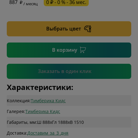
887
0 ₽ - 0 % - 36 мес.
/ месяц
* необязательное поле
Выбрать цвет
* необязательное поле
В корзину
Подтвердить
Заказать в один клик
Характеристики:
Коллекция:
Тимберика Кидс
Галерея:
Тимберика Кидс
Габариты, мм:
Ш 888
x
Гл 1888
x
В 1510
Доставка:
Доставим_за_3_дня