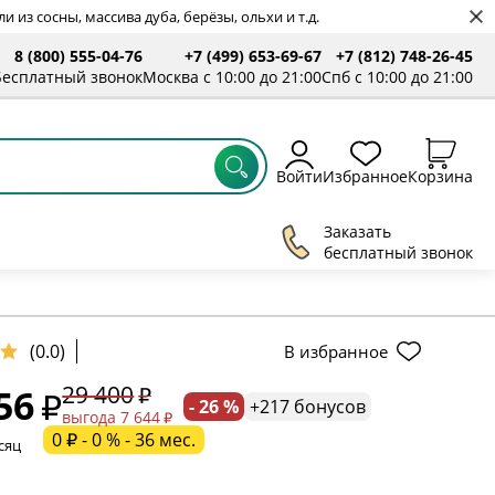
 из сосны, массива дуба, берёзы, ольхи и т.д.
8 (800) 555-04-76
+7 (499) 653-69-67
+7 (812) 748-26-45
Бесплатный звонок
Москва с 10:00 до 21:00
Спб с 10:00 до 21:00
Войти
Избранное
Корзина
Заказать
бесплатный звонок
(0.0)
В избранное
29 400
56
- 26 %
+217 бонусов
ельное поле
выгода 7 644
0 ₽ - 0 % - 36 мес.
сяц
ательное поле