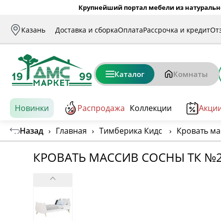
Крупнейший портал мебели из натуральн
Казань
Доставка и сборка
Оплата
Рассрочка и кредит
От
Каталог
Комнаты
Новинки
Распродажа
Коллекции
Акци
Назад
›
Главная
›
Тимберика Кидс
›
Кровать ма
КРОВАТЬ МАССИВ СОСНЫ ТК №2