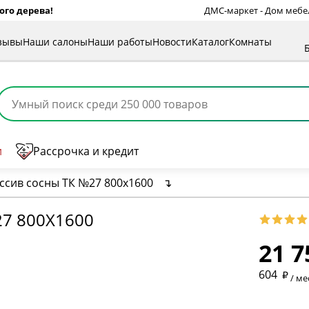
ого дерева!
ДМС-маркет - Дом мебели
зывы
Наши салоны
Наши работы
Новости
Каталог
Комнаты
и
Рассрочка и кредит
ссив сосны ТК №27 800х1600
↴
7 800Х1600
21 7
* обязат
604
/ ме
* необяз