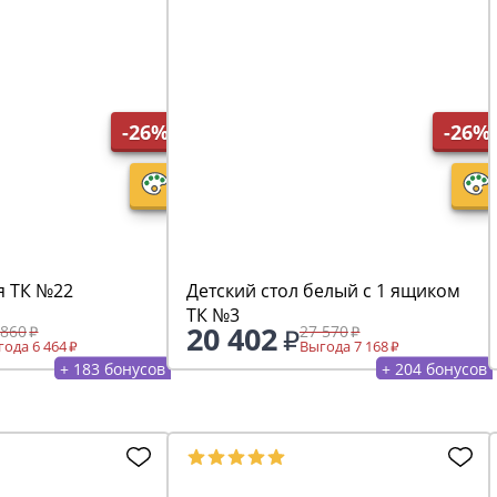
-26%
-26%
я ТК №22
Детский стол белый с 1 ящиком
ТК №3
20 402
 860
27 570
ода 6 464
Выгода 7 168
+ 183 бонусов
+ 204 бонусов