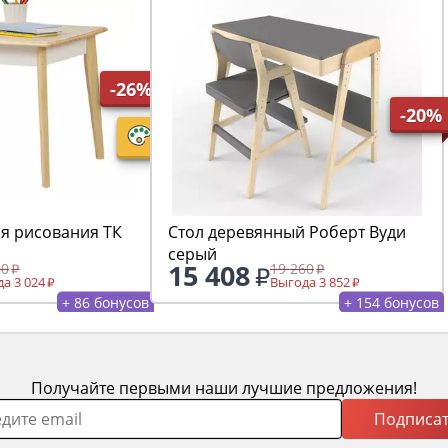
-26%
-20%
ля рисования ТК
Стол деревянный Роберт Вуди
серый
15 408
30
19 260
а 3 024
Выгода 3 852
+ 86 бонусов
+ 154 бонусов
Получайте первыми наши лучшие предложения!
Подписат