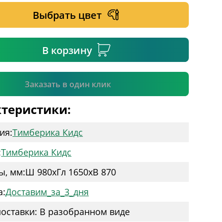
Выбрать цвет
ательное поле
В корзину
Подтвердить
Заказать в один клик
теристики:
ия:
Тимберика Кидс
:
Тимберика Кидс
ы, мм:
Ш 980
x
Гл 1650
x
В 870
а:
Доставим_за_3_дня
оставки: В разобранном виде