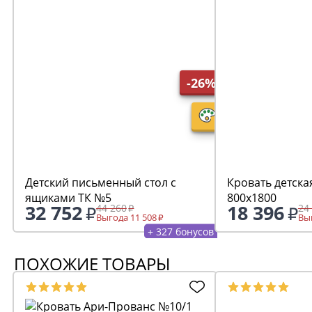
-26%
Детский письменный стол с
Кровать детска
ящиками ТК №5
800х1800
32 752
18 396
44 260
24
Выгода 11 508
Выг
+ 327 бонусов
ПОХОЖИЕ ТОВАРЫ