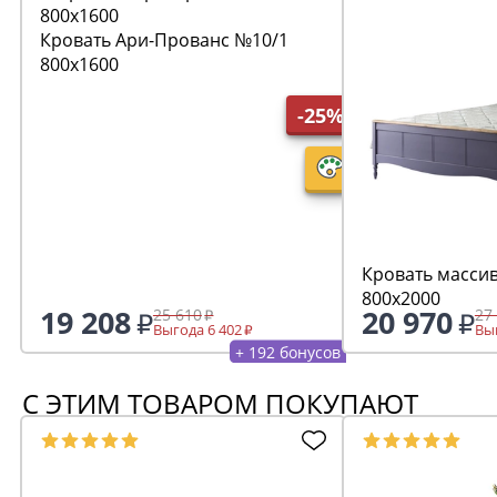
Кровать Ари-Прованс №10/1
800х1600
-25%
Кровать масси
800х2000
19 208
20 970
25 610
27
Выгода 6 402
Выг
+ 192 бонусов
С ЭТИМ ТОВАРОМ ПОКУПАЮТ