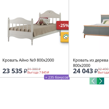
-25%
Кровать Айно №9 800х2000
Кровать из дерева
800х2000
23 535
24 043
31 380
32 490
Выгода 7 845
Выгода
+ 235 бонусов