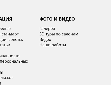
АЦИЯ
ФОТО И ВИДЕО
белью
Галерея
 стандарт
3D туры по салонам
ии, советы,
Видео
татьи
Наши работы
иальности
 персональных
ты
ельское
е
 (499) 653-69-67
+7 (812) 748-26-45