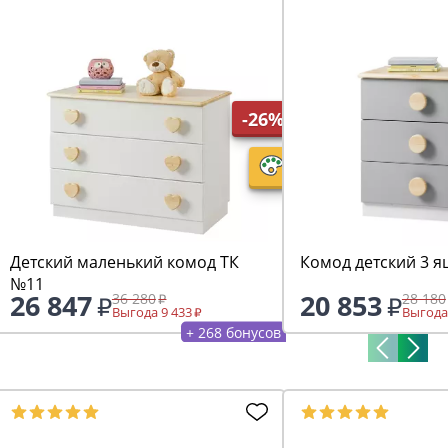
-26%
Детский маленький комод ТК
Комод детский 3 я
№11
26 847
20 853
36 280
28 180
Выгода 9 433
Выгода
+ 268 бонусов