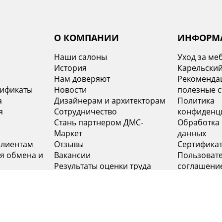
О КОМПАНИИ
ИНФОРМ
Наши салоны
Уход за ме
История
Карельский
х
Нам доверяют
Рекомендац
тификаты
Новости
полезные с
а
Дизайнерам и архитекторам
Политика
я
Сотрудничество
конфиденц
Стань партнером ДМС-
Обработка
Маркет
данных
клиентам
Отзывы
Сертифика
я обмена и
Вакансии
Пользоват
Результаты оценки труда
соглашени
Контакты
INFO@DMS-SPB.RU
8 (800) 555-04-76
+7