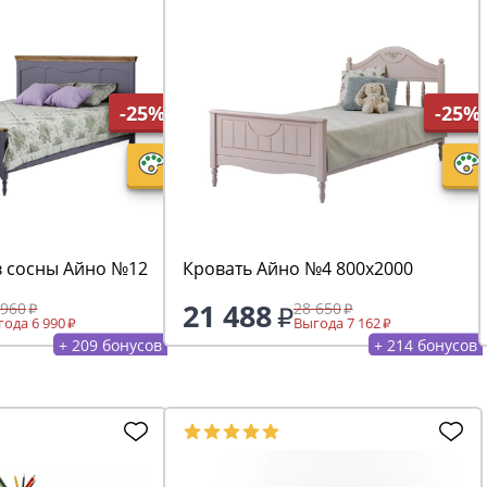
-25%
-25%
в сосны Айно №12
Кровать Айно №4 800х2000
21 488
 960
28 650
ода 6 990
Выгода 7 162
+ 209 бонусов
+ 214 бонусов