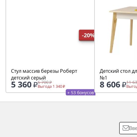
-20%
Стул массив березы Роберт
Детский стол д
детский серый
№1
5 360
8 606
6 700
11 6
Выгода 1 340
Выгод
+ 53 бонусов