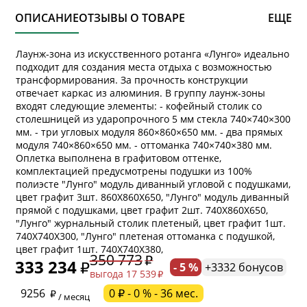
ОПИСАНИЕ
ОТЗЫВЫ О ТОВАРЕ
ЕЩЕ
Лаунж-зона из искусственного ротанга «Лунго» идеально
подходит для создания места отдыха с возможностью
трансформирования. За прочность конструкции
отвечает каркас из алюминия. В группу лаунж-зоны
входят следующие элементы: - кофейный столик со
столешницей из ударопрочного 5 мм стекла 740×740×300
мм. - три угловых модуля 860×860×650 мм. - два прямых
модуля 740×860×650 мм. - оттоманка 740×740×380 мм.
Оплетка выполнена в графитовом оттенке,
комплектацией предусмотрены подушки из 100%
полиэсте "Лунго" модуль диванный угловой с подушками,
цвет графит 3шт. 860Х860Х650, "Лунго" модуль диванный
прямой с подушками, цвет графит 2шт. 740Х860Х650,
"Лунго" журнальный столик плетеный, цвет графит 1шт.
* обязательное поле
740Х740Х300, "Лунго" плетеная оттоманка с подушкой,
цвет графит 1шт. 740Х740Х380,
350 773
333 234
- 5 %
+3332 бонусов
выгода 17 539
* необязательное поле
9256
0 ₽ - 0 % - 36 мес.
/ месяц