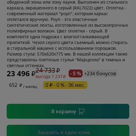
обеденной зоны или зону лаунж. Выполнен из стального
каркаса, окрашенного в серый (RAL7022) цвет. Оплетка -
современный материал "роуп", которым каркас
оплетался вручную. Роуп - это эластичные
синтетические ленты, изготовленные из высокопрочных
полиэфирных волокон. Цвет оплетки - серый. В
комплекте одна подушка с влагоотталкивающей
пропиткой. Чехол серого цвета съемный, можно стирать
в стиральной машине с использованием порошков.
Размер стула: 570х620х775 мм. В нашей коллекции также
* обязательное поле
представлены плетеные стулья "Марцелло" в темных и
светлых оттенках.
24 733
23 496
- 5 %
+234 бонусов
выгода 1 237
* необязательное поле
652
0 ₽ - 0 % - 36 мес.
/ месяц
* необязательное поле
В корзину
Подтвердить
Заказать в один клик