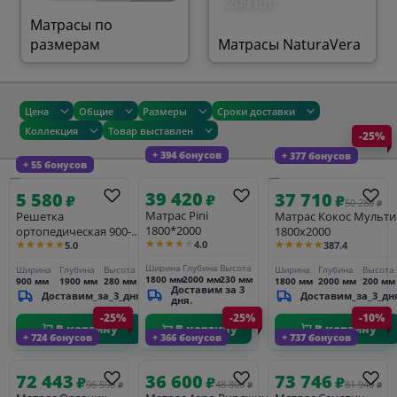
209 шт.
Матрасы по
размерам
Матрасы NaturaVera
Цена
Общие
Размеры
Сроки доставки
Коллекция
Товар выставлен
-25%
+ 394 бонусов
+ 377 бонусов
+ 55 бонусов
39 420
5 580
37 710
₽
₽
₽
50 280
₽
Матрас Pini
Решетка
Матрас Кокос Мульти
1800*2000
ортопедическая 900-
1800х2000
★★★★★
★★★★★
★★★★★
4.0
5.0
387.4
1900 (с опорами)
Ширина
Глубина
Высота
Ширина
Глубина
Высота
Ширина
Глубина
Высота
1800 мм
2000 мм
230 мм
900 мм
1900 мм
280 мм
1800 мм
2000 мм
200 мм
Доставим за 3
Доставим_за_3_дня
Доставим_за_3_дн
дня.
-25%
-25%
-10%
В корзину
В корзину
В корзину
+ 724 бонусов
+ 366 бонусов
+ 737 бонусов
72 443
36 600
73 746
₽
₽
₽
96 590
48 800
81 940
₽
₽
₽