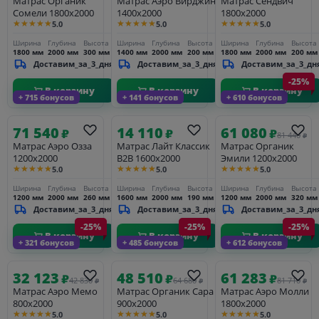
Матрас Органик
Матрас Аэро Вирджин
Матрас Сендвич
Сомели 1800х2000
1400х2000
1800х2000
★★★★★
★★★★★
★★★★★
5.0
5.0
5.0
Ширина
Глубина
Высота
Ширина
Глубина
Высота
Ширина
Глубина
Высота
1800 мм
2000 мм
300 мм
1400 мм
2000 мм
200 мм
1800 мм
2000 мм
200 мм
Доставим_за_3_дня
Доставим_за_3_дня
Доставим_за_3_дн
-25%
В корзину
В корзину
В корзину
+ 715 бонусов
+ 141 бонусов
+ 610 бонусов
71 540
14 110
61 080
₽
₽
₽
81 440
₽
Матрас Аэро Озза
Матрас Лайт Классик
Матрас Органик
1200х2000
В2В 1600х2000
Эмили 1200х2000
★★★★★
★★★★★
★★★★★
5.0
5.0
5.0
Ширина
Глубина
Высота
Ширина
Глубина
Высота
Ширина
Глубина
Высота
1200 мм
2000 мм
260 мм
1600 мм
2000 мм
190 мм
1200 мм
2000 мм
320 мм
Доставим_за_3_дня
Доставим_за_3_дня
Доставим_за_3_дн
-25%
-25%
-25%
В корзину
В корзину
В корзину
+ 321 бонусов
+ 485 бонусов
+ 612 бонусов
32 123
48 510
61 283
₽
₽
₽
42 830
64 680
81 710
₽
₽
₽
Матрас Аэро Мемо
Матрас Органик Сара
Матрас Аэро Молли
800х2000
900х2000
1800х2000
★★★★★
★★★★★
★★★★★
5.0
5.0
5.0