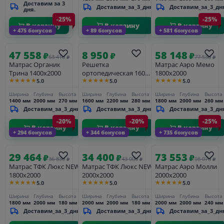
Доставим за 3
Доставим_за_3_дня
Доставим_за_3_дн
дня.
-25%
-25%
В корзину
В корзину
В корзину
+ 475 бонусов
+ 89 бонусов
+ 581 бонусов
47 558
8 950
58 148
₽
₽
₽
63 410
77 530
₽
₽
Матрас Органик
Решетка
Матрас Аэро Мемо
Трина 1400х2000
ортопедическая 1600-
1800х2000
★★★★★
★★★★★
★★★★★
5.0
5.0
5.0
2200 (с опорами)
Ширина
Глубина
Высота
Ширина
Глубина
Высота
Ширина
Глубина
Высота
1400 мм
2000 мм
270 мм
1600 мм
2200 мм
280 мм
1800 мм
2000 мм
260 мм
Доставим_за_3_дня
Доставим_за_3_дня
Доставим_за_3_дн
-20%
-20%
-25%
В корзину
В корзину
В корзину
+ 294 бонусов
+ 344 бонусов
+ 735 бонусов
29 464
34 400
73 553
₽
₽
₽
36 830
43 000
98 070
₽
₽
₽
Матрас ТФК Люкс NEW
Матрас ТФК Люкс NEW
Матрас Аэро Молли
1800х2000
2000х2000
2000х2000
★★★★★
★★★★★
★★★★★
5.0
5.0
5.0
Ширина
Глубина
Высота
Ширина
Глубина
Высота
Ширина
Глубина
Высота
1800 мм
2000 мм
180 мм
2000 мм
2000 мм
180 мм
2000 мм
2000 мм
240 мм
Доставим_за_3_дня
Доставим_за_3_дня
Доставим_за_3_дн