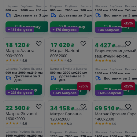
Ширина
Глубина
Высота
Ширина
Глубина
Высота
Ширина
Глубина
Высота
800 мм
2000 мм
260 мм
900 мм
2000 мм
300 мм
1800 мм
2000 мм
240 мм
Доставим_за_3_дня
Доставим_за_3_дня
Доставим_за_3_дн
-35%
В корзину
В корзину
В корзину
+ 181 бонусов
+ 176 бонусов
+ 44 бонусов
18 120
17 620
4 427
₽
₽
₽
6 810
₽
Матрас Azzurra
Матрас Nazioni
Водонепроницаемый
900*2000
800*2000
защитный чехол
★★★★★
★★★★★
★★★★★
4.0
4.0
5.0
Ватерпроф (h-33 сm)
180x200
Ширина
Глубина
Высота
Ширина
Глубина
Высота
Ширина
Глубина
Высота
900 мм
2000 мм
210 мм
800 мм
2000 мм
230 мм
1800 мм
2000 мм
мм
Доставим за 3
Доставим за 3
Доставим_за_3_дн
дня.
дня.
-35%
-25%
В корзину
В корзину
В корзину
+ 225 бонусов
+ 341 бонусов
+ 695 бонусов
22 500
34 158
69 510
₽
₽
₽
52 550
92 680
₽
₽
Матрас Giovanni
Матрас Брианна
Матрас Органик Сара
1600*2000
1200х2000
1400х2000
★★★★★
★★★★★
★★★★★
4.0
5.0
5.0
Ширина
Глубина
Высота
Ширина
Глубина
Высота
Ширина
Глубина
Высота
1600 мм
2000 мм
200 мм
1200 мм
2000 мм
270 мм
1400 мм
2000 мм
300 мм