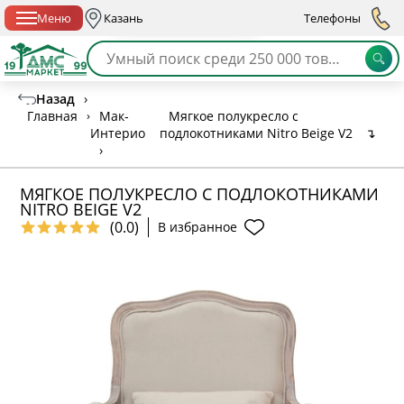
Спб с 10:00 до 21:00
Меню
Казань
Телефоны
Назад
›
Главная
›
Мак-
Мягкое полукресло с
Интерио
подлокотниками Nitro Beige V2
↴
›
МЯГКОЕ ПОЛУКРЕСЛО С ПОДЛОКОТНИКАМИ
NITRO BEIGE V2
(0.0)
В избранное