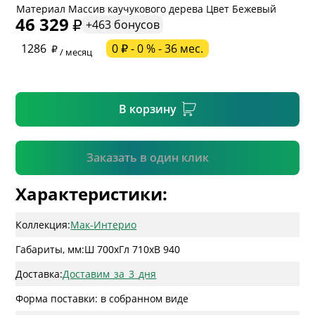
Материал Массив каучукового дерева Цвет Бежевый
46 329
+463 бонусов
* необязательное поле
1286
0 ₽ - 0 % - 36 мес.
/ месяц
* необязательное поле
В корзину
Подтвердить
Заказать в один клик
Характеристики:
Коллекция:
Мак-Интерио
Габариты, мм:
Ш 700
x
Гл 710
x
В 940
Доставка:
Доставим_за_3_дня
Форма поставки: в собранном виде