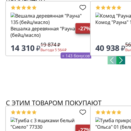
Комод "Рауна" 
-27%
Вешалка деревянная "Рауна" 135
(бейц/масло)
19 874
56
14 310
40 938
Выгода 5 564
Выг
+ 143 бонусов
С ЭТИМ ТОВАРОМ ПОКУПАЮТ
-27%