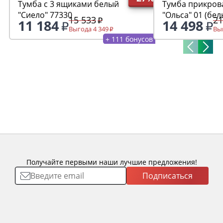
Тумба с 3 ящиками белый
Тумба прикров
"Сиело" 77330
"Ольса" 01 (бел
15 533
21
11 184
14 498
Выгода 4 349
Выг
+ 111 бонусов
Получайте первыми наши лучшие предложения!
Подписаться