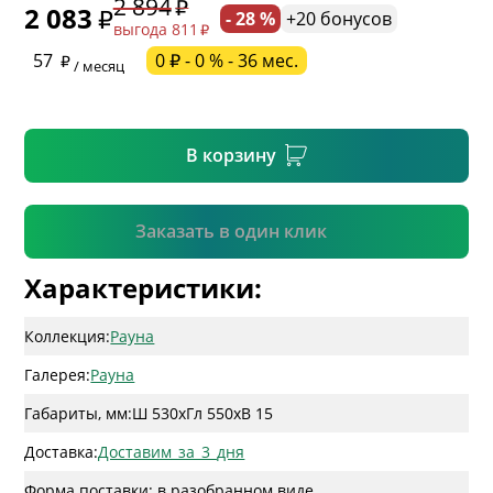
2 894
2 083
- 28 %
+20 бонусов
выгода 811
* необязательное поле
57
0 ₽ - 0 % - 36 мес.
/ месяц
* необязательное поле
В корзину
Подтвердить
Заказать в один клик
Характеристики:
Коллекция:
Рауна
Галерея:
Рауна
Габариты, мм:
Ш 530
x
Гл 550
x
В 15
Доставка:
Доставим_за_3_дня
Форма поставки: в разобранном виде