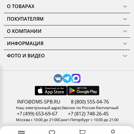
О ТОВАРАХ
ТОВАРЫ
ПОКУПАТЕЛЯМ
КОМНАТЫ
Как сделать заказ
КОЛЛЕКЦИИ
О КОМПАНИИ
Оплата
НОВИНКИ
Наши салоны
О ценах и скидках
РАСПРОДАЖА
ИНФОРМАЦИЯ
История
Подарочные сертификаты
АКЦИИ
Уход за мебелью
Нам доверяют
Доставка и сборка
ФОТО И ВИДЕО
Карельский стандарт
Новости
Замер помещения
Галерея
Рекомендации, советы, полезные статьи
Дизайнерам и архитекторам
Доп. услуги
3D туры по салонам
Политика конфиденциальности
Сотрудничество
Гарантия
Видео
Обработка персональных данных
Стань партнером ДМС-Маркет
Корпоративным клиентам
Наши работы
Сертификаты
Отзывы
Правила и условия обмена и возврата товара
Пользовательское соглашение
Вакансии
Результаты оценки труда
INFO@DMS-SPB.RU
8 (800) 555-04-76
Контакты
Наш электронный адрес
Звонок по России бесплатный
+7 (499) 653-69-67
+7 (812) 748-26-45
Москва с 10:00 до 21:00
Санкт-Петербург с 10:00 до 21:00