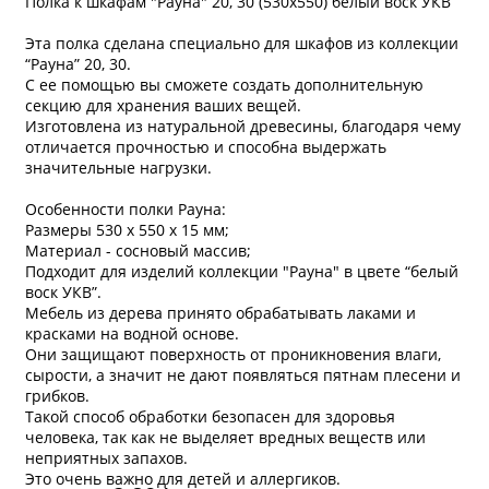
Полка к шкафам "Рауна" 20, 30 (530х550) белый воск УКВ
Эта полка сделана специально для шкафов из коллекции
“Рауна” 20, 30.
С ее помощью вы сможете создать дополнительную
секцию для хранения ваших вещей.
Изготовлена из натуральной древесины, благодаря чему
отличается прочностью и способна выдержать
значительные нагрузки.
Особенности полки Рауна:
Размеры 530 х 550 х 15 мм;
Материал - сосновый массив;
Подходит для изделий коллекции "Рауна" в цвете “белый
воск УКВ”.
Мебель из дерева принято обрабатывать лаками и
красками на водной основе.
Они защищают поверхность от проникновения влаги,
сырости, а значит не дают появляться пятнам плесени и
грибков.
Такой способ обработки безопасен для здоровья
человека, так как не выделяет вредных веществ или
* обязательное поле
неприятных запахов.
Это очень важно для детей и аллергиков.