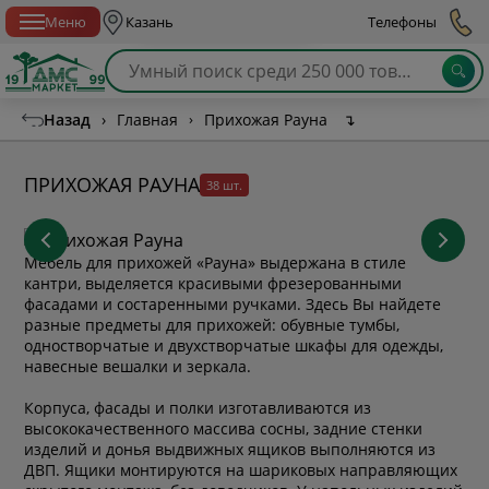
Спб с 10:00 до 21:00
Меню
Казань
Телефоны
Назад
›
Главная
›
Прихожая Рауна
↴
ПРИХОЖАЯ РАУНА
38 шт.
Мебель для прихожей «Рауна» выдержана в стиле
кантри, выделяется красивыми фрезерованными
фасадами и состаренными ручками. Здесь Вы найдете
разные предметы для прихожей: обувные тумбы,
одностворчатые и двухстворчатые шкафы для одежды,
навесные вешалки и зеркала.
Корпуса, фасады и полки изготавливаются из
высококачественного массива сосны, задние стенки
изделий и донья выдвижных ящиков выполняются из
ДВП. Ящики монтируются на шариковых направляющих