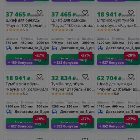
37 465
37 465
18 941
₽
₽
₽
52 034
52 034
26 306
₽
₽
₽
Шкаф для одежды
Шкаф для одежды
В прихожую тумба
"Рауна" 100 (белый
"Рауна" 100 (колониал)
под обувь «Рауна» 01
★★★★★
★★★★★
★★★★★
5.0
5.0
5.0
воск УКВ)
(бейц/масло)
Ширина
Глубина
Высота
Ширина
Глубина
Высота
Ширина
Глубина
Высота
770 мм
480 мм
2000 мм
770 мм
480 мм
2000 мм
1200 мм
320 мм
560 мм
Доставим_за_3_дня
Доставим_за_3_дня
Доставим_за_3_дн
-27%
-27%
-28%
В корзину
В корзину
В корзину
+ 189 бонусов
+ 328 бонусов
+ 627 бонусов
18 941
32 834
62 704
₽
₽
₽
26 306
45 602
87 089
₽
₽
₽
Тумба под обувь
Тумба под обувь
Шкаф для одежды
"Рауна" 01 (колониал)
"Рауна" 21 (белый воск
"Рауна" 20 (белый вос
★★★★★
★★★★★
★★★★★
5.0
5.0
5.0
УКВ)
УКВ)
Ширина
Глубина
Высота
Ширина
Глубина
Высота
Ширина
Глубина
Высота
1200 мм
320 мм
560 мм
1200 мм
320 мм
1070 мм
1170 мм
600 мм
2140 м
Доставим_за_3_дня
Доставим_за_3_дня
Доставим_за_3_дн
-28%
-27%
-27%
В корзину
В корзину
В корзину
+ 627 бонусов
+ 352 бонусов
+ 352 бонусов