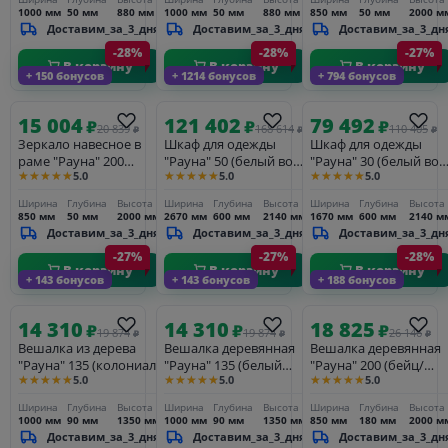
1000 мм
50 мм
880 мм
1000 мм
50 мм
880 мм
850 мм
50 мм
2000 м
Доставим_за_3_дня
Доставим_за_3_дня
Доставим_за_3_дн
-28%
-28%
-27%
В корзину
В корзину
В корзину
+ 150 бонусов
+ 1214 бонусов
+ 794 бонусов
15 004
121 402
79 492
₽
₽
₽
20 839
168 614
110 405
₽
₽
₽
Зеркало навесное в
Шкаф для одежды
Шкаф для одежды
раме "Рауна" 200
"Рауна" 50 (белый воск
"Рауна" 30 (белый вос
★★★★★
★★★★★
★★★★★
5.0
5.0
5.0
(колониал)
УКВ)
УКВ)
Ширина
Глубина
Высота
Ширина
Глубина
Высота
Ширина
Глубина
Высота
850 мм
50 мм
2000 мм
2670 мм
600 мм
2140 мм
1670 мм
600 мм
2140 м
Доставим_за_3_дня
Доставим_за_3_дня
Доставим_за_3_дн
-27%
-27%
-28%
В корзину
В корзину
В корзину
+ 143 бонусов
+ 143 бонусов
+ 188 бонусов
14 310
14 310
18 825
₽
₽
₽
19 874
19 874
26 146
₽
₽
₽
Вешалка из дерева
Вешалка деревянная
Вешалка деревянная
"Рауна" 135 (колониал)
"Рауна" 135 (белый
"Рауна" 200 (бейц/
★★★★★
★★★★★
★★★★★
5.0
5.0
5.0
воск УКВ)
масло)
Ширина
Глубина
Высота
Ширина
Глубина
Высота
Ширина
Глубина
Высота
1000 мм
90 мм
1350 мм
1000 мм
90 мм
1350 мм
850 мм
180 мм
2000 м
Доставим_за_3_дня
Доставим_за_3_дня
Доставим_за_3_дн