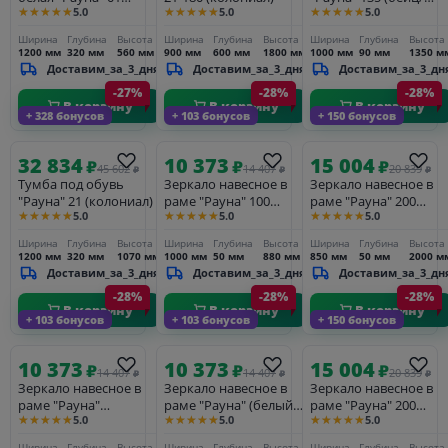
★★★★★
★★★★★
★★★★★
5.0
5.0
5.0
(белый воск УКВ)
масло)
Ширина
Глубина
Высота
Ширина
Глубина
Высота
Ширина
Глубина
Высота
1200 мм
320 мм
560 мм
900 мм
600 мм
1800 мм
1000 мм
90 мм
1350 м
Доставим_за_3_дня
Доставим_за_3_дня
Доставим_за_3_дн
-27%
-28%
-28%
В корзину
В корзину
В корзину
+ 328 бонусов
+ 103 бонусов
+ 150 бонусов
32 834
10 373
15 004
₽
₽
₽
45 602
14 407
20 839
₽
₽
₽
Тумба под обувь
Зеркало навесное в
Зеркало навесное в
"Рауна" 21 (колониал)
раме "Рауна" 100
раме "Рауна" 200
★★★★★
★★★★★
★★★★★
5.0
5.0
5.0
(бейц/масло)
(белый воск УКВ)
Ширина
Глубина
Высота
Ширина
Глубина
Высота
Ширина
Глубина
Высота
1200 мм
320 мм
1070 мм
1000 мм
50 мм
880 мм
850 мм
50 мм
2000 м
Доставим_за_3_дня
Доставим_за_3_дня
Доставим_за_3_дн
-28%
-28%
-28%
В корзину
В корзину
В корзину
+ 103 бонусов
+ 103 бонусов
+ 150 бонусов
10 373
10 373
15 004
₽
₽
₽
14 407
14 407
20 839
₽
₽
₽
Зеркало навесное в
Зеркало навесное в
Зеркало навесное в
раме "Рауна"
раме "Рауна" (белый
раме "Рауна" 200
★★★★★
★★★★★
★★★★★
5.0
5.0
5.0
(колониал)
воск УКВ)
(бейц/масло)
Ширина
Глубина
Высота
Ширина
Глубина
Высота
Ширина
Глубина
Высота