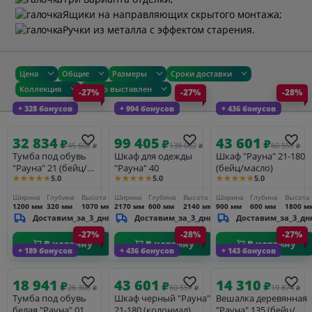
Ящики на направляющих скрытого монтажа;
Ручки из металла с эффектом старения.
Цена
Общие
Размеры
Сроки доставки
Коллекция
Товар выставлен
-27%
-27%
-28%
+ 328 бонусов
+ 994 бонусов
+ 436 бонусов
32 834
99 405
43 601
₽
₽
₽
45 602
138 062
60 557
₽
₽
₽
Тумба под обувь
Шкаф для одежды
Шкаф "Рауна" 21-180
"Рауна" 21 (бейц/
"Рауна" 40
(бейц/масло)
★★★★★
★★★★★
★★★★★
5.0
5.0
5.0
масло)
Ширина
Глубина
Высота
Ширина
Глубина
Высота
Ширина
Глубина
Высота
1200 мм
320 мм
1070 мм
2170 мм
600 мм
2140 мм
900 мм
600 мм
1800 м
Доставим_за_3_дня
Доставим_за_3_дня
Доставим_за_3_дн
-27%
-28%
-27%
В корзину
В корзину
В корзину
+ 189 бонусов
+ 436 бонусов
+ 143 бонусов
18 941
43 601
14 310
₽
₽
₽
26 306
60 557
19 874
₽
₽
₽
Тумба под обувь
Шкаф черный "Рауна"
Вешалка деревянная
белая "Рауна" 01
21-180 (колониал)
"Рауна" 135 (бейц/