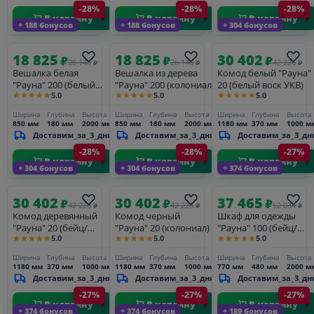
-28%
-28%
-28%
В корзину
В корзину
В корзину
+ 188 бонусов
+ 188 бонусов
+ 304 бонусов
18 825
18 825
30 402
₽
₽
₽
26 146
26 146
42 226
₽
₽
₽
Вешалка белая
Вешалка из дерева
Комод белый "Рауна"
"Рауна" 200 (белый
"Рауна" 200 (колониал)
20 (белый воск УКВ)
★★★★★
★★★★★
★★★★★
5.0
5.0
5.0
воск УКВ)
Ширина
Глубина
Высота
Ширина
Глубина
Высота
Ширина
Глубина
Высота
850 мм
180 мм
2000 мм
850 мм
180 мм
2000 мм
1180 мм
370 мм
1000 м
Доставим_за_3_дня
Доставим_за_3_дня
Доставим_за_3_дн
-28%
-28%
-27%
В корзину
В корзину
В корзину
+ 304 бонусов
+ 304 бонусов
+ 374 бонусов
30 402
30 402
37 465
₽
₽
₽
42 226
42 226
52 034
₽
₽
₽
Комод деревянный
Комод черный
Шкаф для одежды
"Рауна" 20 (бейц/
"Рауна" 20 (колониал)
"Рауна" 100 (бейц/
★★★★★
★★★★★
★★★★★
5.0
5.0
5.0
масло)
масло)
Ширина
Глубина
Высота
Ширина
Глубина
Высота
Ширина
Глубина
Высота
1180 мм
370 мм
1000 мм
1180 мм
370 мм
1000 мм
770 мм
480 мм
2000 м
Доставим_за_3_дня
Доставим_за_3_дня
Доставим_за_3_дн
-27%
-27%
-27%
В корзину
В корзину
В корзину
+ 374 бонусов
+ 374 бонусов
+ 189 бонусов