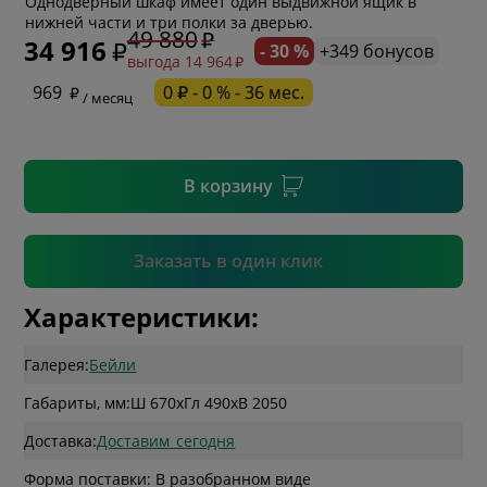
Однодверный шкаф имеет один выдвижной ящик в
нижней части и три полки за дверью.
49 880
34 916
- 30 %
+349 бонусов
выгода 14 964
* необязательное поле
969
0 ₽ - 0 % - 36 мес.
/ месяц
* необязательное поле
В корзину
Подтвердить
Заказать в один клик
Характеристики:
Галерея:
Бейли
Габариты, мм:
Ш 670
x
Гл 490
x
В 2050
Доставка:
Доставим_сегодня
Форма поставки: В разобранном виде