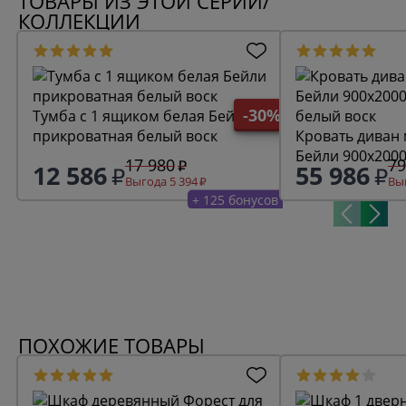
ТОВАРЫ ИЗ ЭТОЙ СЕРИИ/
КОЛЛЕКЦИИ
-30%
Тумба с 1 ящиком белая Бейли
прикроватная белый воск
Кровать диван
Бейли 900х200
17 980
79
12 586
55 986
белый воск
Выгода 5 394
Выг
+ 125 бонусов
ПОХОЖИЕ ТОВАРЫ