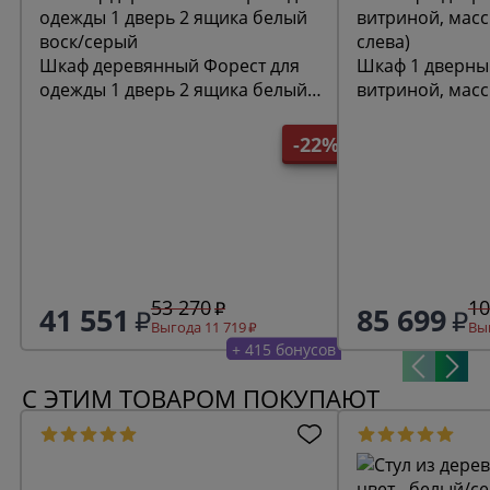
Шкаф деревянный Форест для
Шкаф 1 дверны
одежды 1 дверь 2 ящика белый
витриной, масс
воск/серый
слева)
-22%
53 270
10
41 551
85 699
Выгода 11 719
Выг
+ 415 бонусов
С ЭТИМ ТОВАРОМ ПОКУПАЮТ