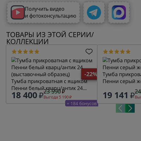
Получить видео
и фотоконсультацию
ТОВАРЫ ИЗ ЭТОЙ СЕРИИ/
КОЛЛЕКЦИИ
-22%
Тумба прикров
Тумба прикроватная с ящиком
Пенни серый ж
Пенни белый кварц/антик 24
23 590
24
18 400
19 141
(выставочный образец)
Выгода 5 190
Выг
+ 184 бонусов