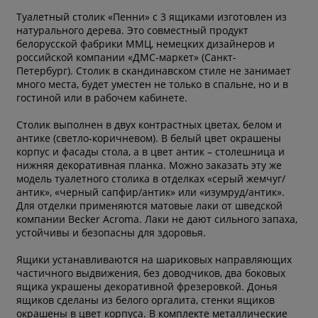
Туалетный столик «Пенни» с 3 ящиками изготовлен из
натурального дерева. Это совместный продукт
белорусской фабрики ММЦ, немецких дизайнеров и
российской компании «ДМС-маркет» (Санкт-
Петербург). Столик в скандинавском стиле не занимает
много места, будет уместен не только в спальне, но и в
гостиной или в рабочем кабинете.
Столик выполнен в двух контрастных цветах, белом и
антике (светло-коричневом). В белый цвет окрашены
корпус и фасады стола, а в цвет антик – столешница и
нижняя декоративная планка. Можно заказать эту же
модель туалетного столика в отделках «серый жемчуг/
антик», «черный сапфир/антик» или «изумруд/антик».
Для отделки применяются матовые лаки от шведской
компании Becker Acroma. Лаки не дают сильного запаха,
устойчивы и безопасны для здоровья.
Ящики устанавливаются на шариковых направляющих
частичного выдвижения, без доводчиков, два боковых
ящика украшены декоративной фрезеровкой. Донья
ящиков сделаны из белого оргалита, стенки ящиков
окрашены в цвет корпуса. В комплекте металлические