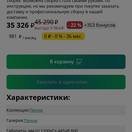
сборке. Возможна сборка стола своими руками, по
инструкции, но мы рекомендуем при покупке заказать
* обязательное поле
доставку и профессиональную сборку в нашей
компании.
45 290
35 326
- 22 %
+353 бонусов
выгода 9 964
* необязательное поле
981
0 ₽ - 0 % - 36 мес.
/ месяц
* необязательное поле
В корзину
Подтвердить
Заказать в один клик
Характеристики:
Коллекция:
Пенни
Галерея:
Пенни
Габариты, мм:
Ш 1200
x
Гл 445
x
В 800