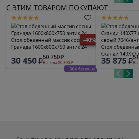
С ЭТИМ ТОВАРОМ ПОКУПАЮТ
-40%
Стол обеденный массив сосны
Гранада 1600х800х750 антик 24
Стол обеденны
Сканди 140Х77 
50 750
51
30 450
35 875
серый 7046/ант
Выгода 20 300
Выг
+ 304 бонусов
Получайте первыми наши лучшие предложения!