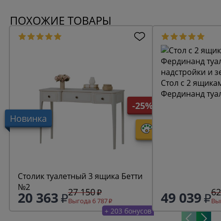
ПОХОЖИЕ ТОВАРЫ
Стол с 2 ящика
Фердинанд туалетный ОВ 01 (без
надстройки и з
-25%
Новинка
Столик туалетный 3 ящика Бетти
№2
27 150
62
20 363
49 039
Выгода 6 787
Выг
+ 203 бонусов