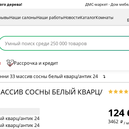
ого дерева!
ДМС-маркет - Дом мебели
зывы
Наши салоны
Наши работы
Новости
Каталог
Комнаты
и
Рассрочка и кредит
нни 33 массив сосны белый кварц/антик 24
↴
МАССИВ СОСНЫ БЕЛЫЙ КВАРЦ/
* обязат
124 
* необяз
3462
/ 