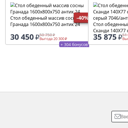
С ЭТИМ ТОВАРОМ ПОКУПАЮТ
-40%
Стол обеденный массив сосны
Гранада 1600х800х750 антик 24
Стол обеденны
Сканди 140Х77 
30 450
35 875
50 750
51
серый 7046/ант
Выгода 20 300
Выг
+ 304 бонусов