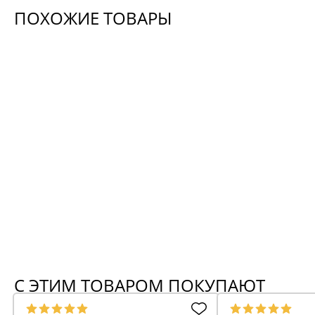
ПОХОЖИЕ ТОВАРЫ
Шкаф 3 ящика ЛеБо 3-дверный с
зеркалом
-30%
Новинка
Шкаф белый 2 я
№10
90 412
112 148
129 160
Выгода 38 748
+ 904 бонусов