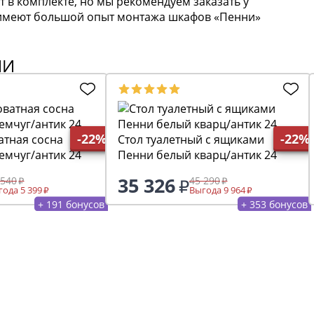
т в комплекте, но мы рекомендуем заказать у
» имеют большой опыт монтажа шкафов «Пенни»
ИИ
-22%
-22%
атная сосна
Стол туалетный с ящиками
емчуг/антик 24
Пенни белый кварц/антик 24
35 326
 540
45 290
ода 5 399
Выгода 9 964
+ 191 бонусов
+ 353 бонусов