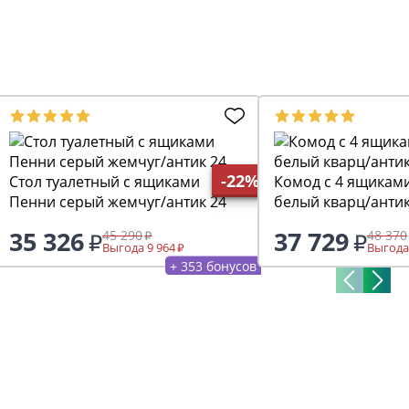
-22%
Стол туалетный с ящиками
Комод с 4 ящиками 022 Пен
Пенни серый жемчуг/антик 24
белый кварц/антик
35 326
37 729
45 290
48 370
Выгода 9 964
Выгода
+ 353 бонусов