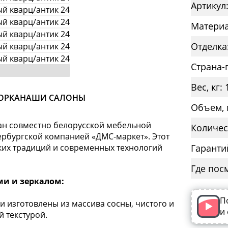
Артикул
Материа
Отделка
Страна-
Вес, кг: 
ОРКА
НАШИ САЛОНЫ
Объем, 
ан совместно белорусской мебельной
Количес
рбургской компанией «ДМС-маркет». Этот
ких традиций и современных технологий
Гаранти
Где пос
ми и зеркалом:
П
и изготовлены из массива сосны, чистого и
и
 текстурой.