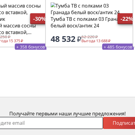
-30%
-22%
Тумба ТВ с полками 03 Гранада
й массив сосны
белый воск/антик 24
со вставкой,
48 532
 250
62 220
ик
ода 15 375
Выгода 13 688
+ 358 бонусов
+ 485 бонусов
Получайте первыми наши лучшие предложения!