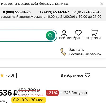
 из сосны, массива дуба, берёзы, ольхи и т.д.
8 (800) 555-04-76
+7 (499) 653-69-67
+7 (812) 748-26-45
Бесплатный звонок
Москва с 10:00 до 21:00
Спб с 10:00 до 21:00
Войти
Избранное
Корзина
Заказать
бесплатный звонок
(5.0)
В избранное
ельное поле
159 790
636
- 21 %
+1246 бонусов
ательное поле
выгода 35 154
0 ₽ - 0 % - 36 мес.
месяц