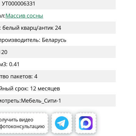
: УТ000006331
л:
Массив сосны
: белый кварц/антик 24
производитель: Беларусь
120
м3: 0.41
тво пакетов: 4
йный срок: 12 месяцев
мотреть:
олучить видео
 фотоконсультацию