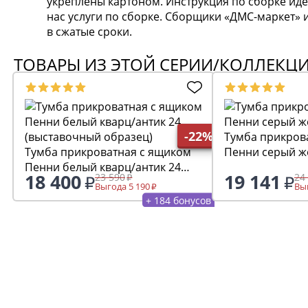
укреплены картоном. Инструкция по сборке иде
нас услуги по сборке. Сборщики «ДМС-маркет
в сжатые сроки.
ТОВАРЫ ИЗ ЭТОЙ СЕРИИ/КОЛЛЕКЦ
-22%
Тумба прикров
Тумба прикроватная с ящиком
Пенни серый ж
Пенни белый кварц/антик 24
18 400
19 141
23 590
24
(выставочный образец)
Выгода 5 190
Выг
+ 184 бонусов