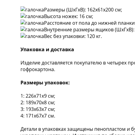
Размеры (ШxГxВ): 162х61х200 см;
Высота ножек: 16 см;
Расстояние от пола до нижней планки:
Внутренние размеры ящиков (ШxГxВ): 
Вес без упаковки: 120 кг.
Упаковка и доставка
Изделие доставляется покупателю в четырех п
гофрокартона.
Размеры упаковок:
1: 226х71х9 см;
2: 189х70х8 см;
3: 193х63х7 см;
4: 171х67х7 см.
Детали в упаковках защищены пенопластом и б