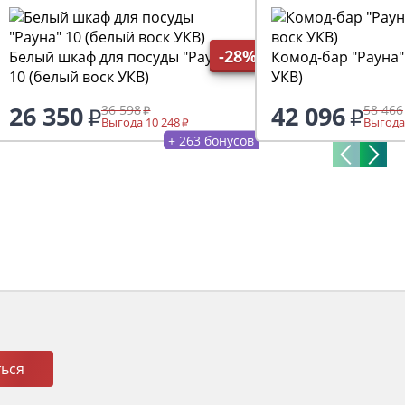
-28%
Белый шкаф для посуды "Рауна"
Комод-бар "Рауна"
10 (белый воск УКВ)
УКВ)
26 350
42 096
36 598
58 466
Выгода 10 248
Выгода
+ 263 бонусов