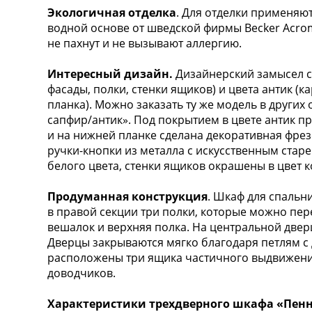
Экологичная отделка
. Для отделки применяю
водной основе от шведской фирмы Becker Acro
не пахнут и не вызывают аллергию.
Интересный дизайн.
Дизайнерский замысел ст
фасады, полки, стенки ящиков) и цвета антик (
планка). Можно заказать ту же модель в других
сапфир/антик». Под покрытием в цвете антик п
и на нижней планке сделана декоративная фрез
ручки-кнопки из металла с искусственным стар
белого цвета, стенки ящиков окрашены в цвет к
Продуманная конструкция
. Шкаф для спальни
в правой секции три полки, которые можно пере
вешалок и верхняя полка. На центральной двер
Дверцы закрываются мягко благодаря петлям с
расположены три ящика частичного выдвижени
доводчиков.
Характеристики трехдверного шкафа «Пенн