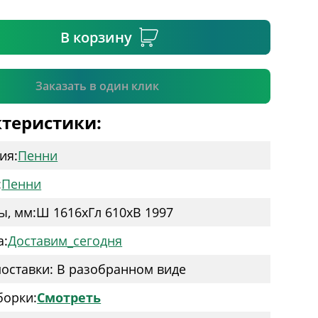
ательное поле
В корзину
Подтвердить
Заказать в один клик
теристики:
ия:
Пенни
:
Пенни
ы, мм:
Ш 1616
x
Гл 610
x
В 1997
а:
Доставим_сегодня
оставки: В разобранном виде
борки:
Смотреть