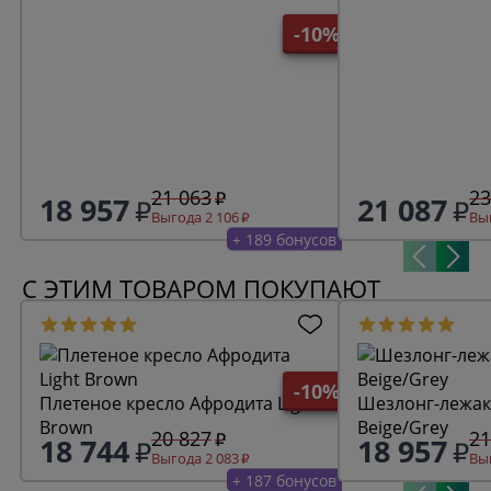
-10%
21 063
23
18 957
21 087
Выгода 2 106
Выг
+ 189 бонусов
С ЭТИМ ТОВАРОМ ПОКУПАЮТ
-10%
Плетеное кресло Афродита Light
Шезлонг-лежак Бирмонд
Brown
Beige/Grey
20 827
21
18 744
18 957
Выгода 2 083
Выг
+ 187 бонусов