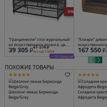
-5%
"Грандинелли" стол журнальный
"Клиари" диван
из искусственного ротанга, цвет
искусственного
41 374
39 305
167 550
графит
(гиацинт) трех
Выгода 2 069
соломенный
+ 393 бонусов
ПОХОЖИЕ ТОВАРЫ
Шезлонг-лежак Бирмонда
Складное крес
Beige/Grey
Афродита Beige