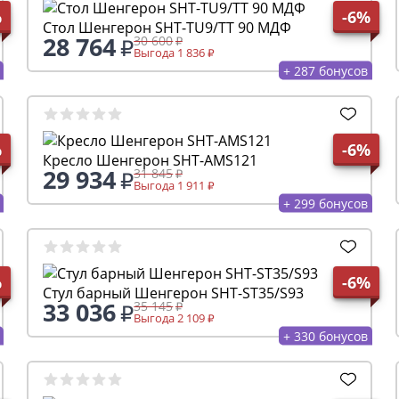
%
-6%
Стол Шенгерон SHT-TU9/TT 90 МДФ
28 764
30 600
Выгода 1 836
+ 287 бонусов
%
-6%
Кресло Шенгерон SHT-AMS121
29 934
31 845
Выгода 1 911
+ 299 бонусов
%
-6%
Стул барный Шенгерон SHT-ST35/S93
33 036
35 145
Выгода 2 109
+ 330 бонусов