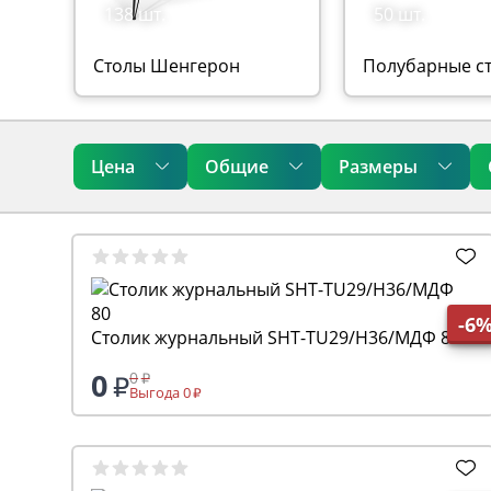
138 шт.
50 шт.
Столы Шенгерон
Полубарные с
Цена
Общие
Размеры
-6
Столик журнальный SHT-TU29/H36/МДФ 80
0
0
Выгода 0