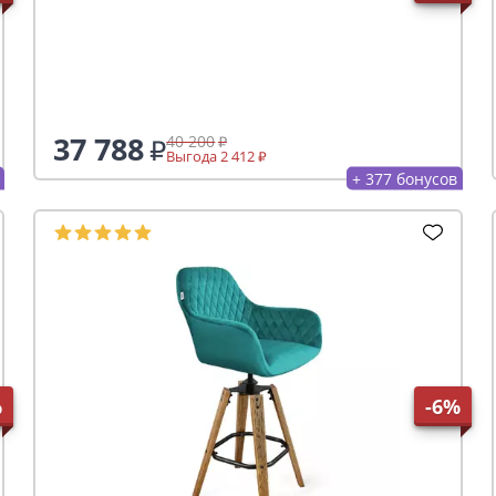
37 788
40 200
Выгода 2 412
+ 377 бонусов
%
-6%