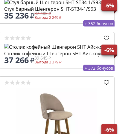
-6%
Стул барный Шенгерон SHT-ST34-1/S93
35 236
37 485
Выгода 2 249
+ 352 бонусов
-6%
Столик кофейный Шенгерон SHT Айс-коун
37 266
39 645
Выгода 2 379
+ 372 бонусов
-6%