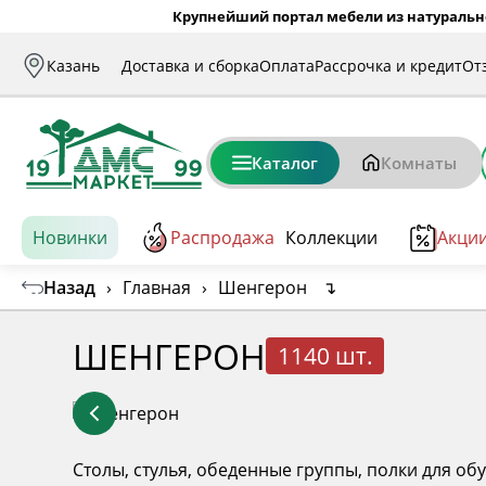
Крупнейший портал мебели из натуральн
Казань
Доставка и сборка
Оплата
Рассрочка и кредит
От
Каталог
Комнаты
Новинки
Распродажа
Коллекции
Акци
Назад
›
Главная
›
Шенгерон
↴
ШЕНГЕРОН
1140 шт.
Столы, стулья, обеденные группы, полки для о