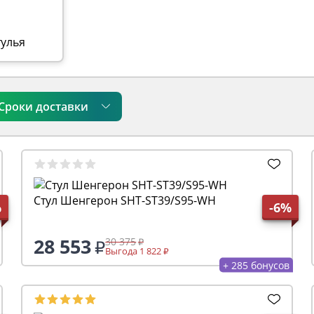
тулья
Сроки доставки
Стул Шенгерон SHT-ST39/S95-WH
%
-6%
28 553
30 375
Выгода 1 822
+ 285 бонусов