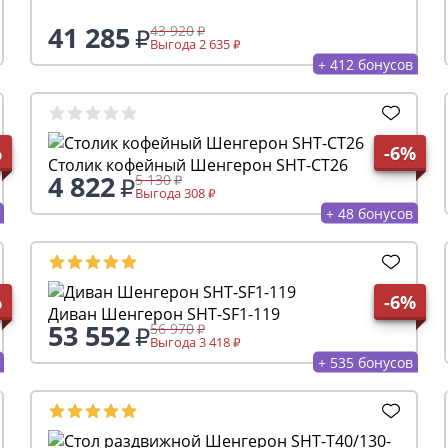
41 285
43 920
Выгода 2 635
+ 412 бонусов
%
-6%
Столик кофейный Шенгерон SHT-CT26
4 822
5 130
Выгода 308
+ 48 бонусов
%
-6%
Диван Шенгерон SHT-SF1-119
53 552
56 970
Выгода 3 418
+ 535 бонусов