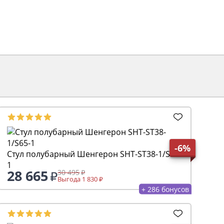
-6%
Стул полубарный Шенгерон SHT-ST38-1/S65-
1
28 665
30 495
Выгода 1 830
+ 286 бонусов