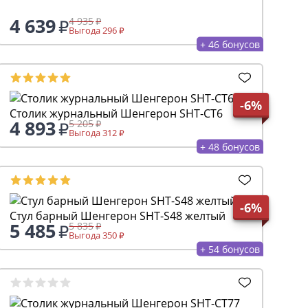
4 639
4 935
Выгода 296
+ 46 бонусов
-6%
Столик журнальный Шенгерон SHT-CT6
4 893
5 205
Выгода 312
+ 48 бонусов
-6%
Стул барный Шенгерон SHT-S48 желтый
5 485
5 835
Выгода 350
+ 54 бонусов