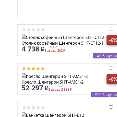
-6
Столик кофейный Шенгерон SHT-CT12-1
4 738
5 040
Выгода 302
+ 47 бонусов
-6
Кресло Шенгерон SHT-AMS1-2
52 297
55 635
Выгода 3 338
+ 522 бонусов