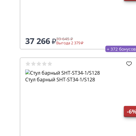
37 266
39 645
Выгода 2 379
+ 372 бонусов
Стул барный SHT-ST34-1/S128
-6