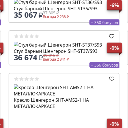
%
-6%
Стул барный Шенгерон SHT-ST36/S93
35 067
37 305
Выгода 2 238
+ 350 бонусов
%
-6%
Стул барный Шенгерон SHT-ST37/S93
36 674
39 015
Выгода 2 341
+ 366 бонусов
Кресло Шенгерон SHT-AMS2-1 НА
МЕТАЛЛОКАРКАСЕ
%
-6%