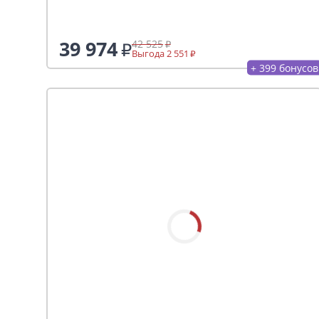
39 974
42 525
Выгода 2 551
+ 399 бонусов