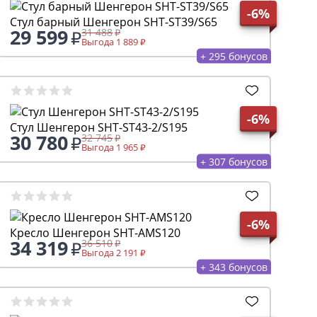
-6%
Стул барный Шенгерон SHT-ST39/S65
29 599
31 488
Выгода 1 889
+ 295 бонусов
-6%
Стул Шенгерон SHT-ST43-2/S195
30 780
32 745
Выгода 1 965
+ 307 бонусов
-6%
Кресло Шенгерон SHT-AMS120
34 319
36 510
Выгода 2 191
+ 343 бонусов