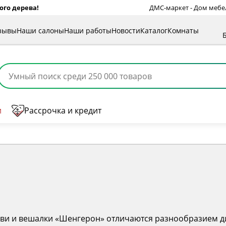
ого дерева!
ДМС-маркет - Дом мебели
зывы
Наши салоны
Наши работы
Новости
Каталог
Комнаты
и
Рассрочка и кредит
буви и вешалки «Шенгерон» отличаются разнообразием ди