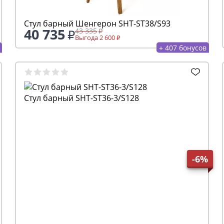
Стул барный Шенгерон SHT-ST38/S93
40 735
43 335
Выгода 2 600
+ 407 бонусов
Стул барный SHT-ST36-3/S128
-6%