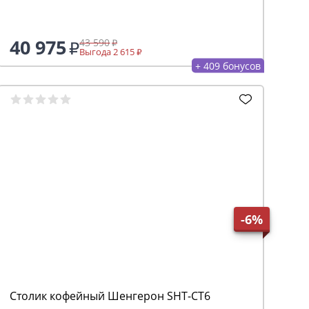
40 975
43 590
Выгода 2 615
+ 409 бонусов
-6%
Столик кофейный Шенгерон SHT-CT6