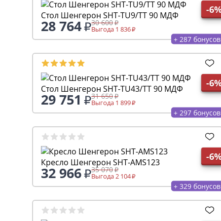
-6
Стол Шенгерон SHT-TU9/TT 90 МДФ
28 764
30 600
Выгода 1 836
+ 287 бонусов
-6
Стол Шенгерон SHT-TU43/TT 90 МДФ
29 751
31 650
Выгода 1 899
+ 297 бонусов
-6
Кресло Шенгерон SHT-AMS123
32 966
35 070
Выгода 2 104
+ 329 бонусов