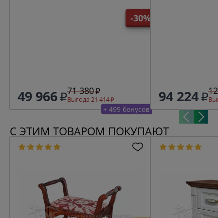
кварц/антик 24
-30%
71 380
12
49 966
94 224
Выгода 21 414
Выг
+ 499 бонусов
С ЭТИМ ТОВАРОМ ПОКУПАЮТ