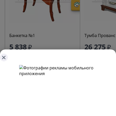
Банкетка №1
Тумба Прованс
5 838
26 275
+ 58 бонусов
Получайте первыми наши лучшие предложения!
Подписаться
О ТОВАРАХ