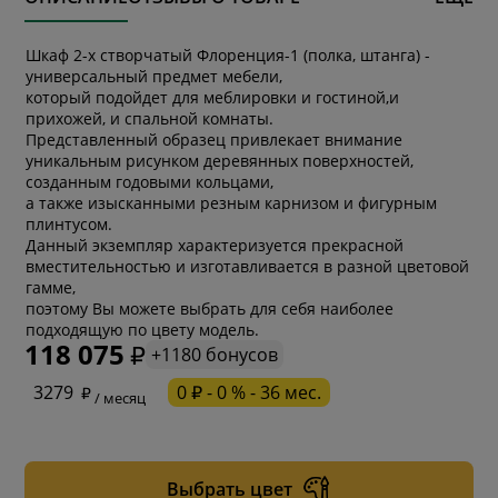
Шкаф 2-х створчатый Флоренция-1 (полка, штанга) -
универсальный предмет мебели,
который подойдет для меблировки и гостиной,и
прихожей, и спальной комнаты.
Представленный образец привлекает внимание
уникальным рисунком деревянных поверхностей,
созданным годовыми кольцами,
а также изысканными резным карнизом и фигурным
плинтусом.
Данный экземпляр характеризуется прекрасной
вместительностью и изготавливается в разной цветовой
гамме,
поэтому Вы можете выбрать для себя наиболее
подходящую по цвету модель.
118 075
+1180 бонусов
* обязательное поле
3279
0 ₽ - 0 % - 36 мес.
/ месяц
* необязательное поле
Выбрать цвет