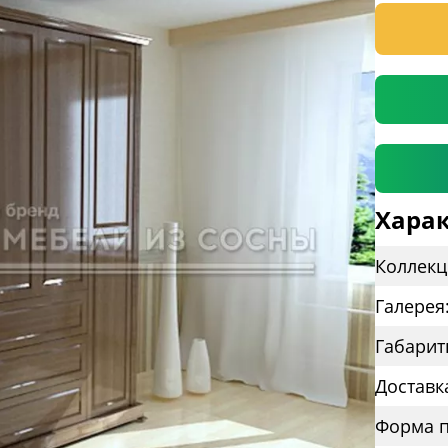
* необяз
Харак
Коллекц
Галерея
Габарит
Доставк
Форма п