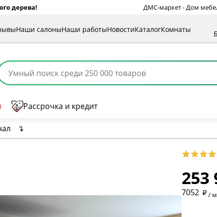
ого дерева!
ДМС-маркет - Дом мебели
зывы
Наши салоны
Наши работы
Новости
Каталог
Комнаты
и
Рассрочка и кредит
нал
↴
253 
* обязат
7052
/ 
* необяз