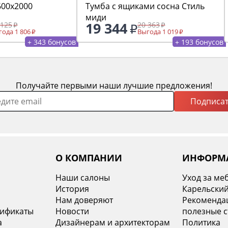
600х2000
Тумба с ящиками сосна Стиль
миди
19 344
 125
20 363
ода 1 806
Выгода 1 019
+ 343 бонусов
+ 193 бонусов
Получайте первыми наши лучшие предложения!
Подписат
О КОМПАНИИ
ИНФОРМ
Наши салоны
Уход за ме
История
Карельский
х
Нам доверяют
Рекомендац
тификаты
Новости
полезные с
а
Дизайнерам и архитекторам
Политика