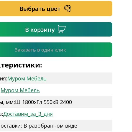
Выбрать цвет
ательное поле
В корзину
Подтвердить
Заказать в один клик
теристики:
ия:
Муром Мебель
:
Муром Мебель
ы, мм:
Ш 1800
x
Гл 550
x
В 2400
а:
Доставим_за_3_дня
оставки: В разобранном виде