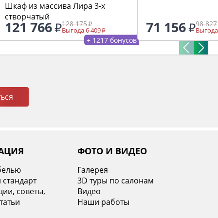
Шкаф из массива Лира 3-х
створчатый
121 766
71 156
128 175
98 827
Выгода 6 409
Выгода
+ 1217 бонусов
ься
АЦИЯ
ФОТО И ВИДЕО
белью
Галерея
 стандарт
3D туры по салонам
ии, советы,
Видео
татьи
Наши работы