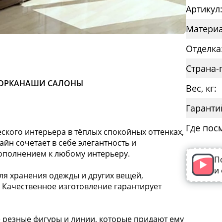
Артикул:
Материа
Отделка
Страна-
ОРКА
НАШИ САЛОНЫ
Вес, кг:
Гаранти
Где пос
ского интерьера в тёплых спокойных оттенках,
айн сочетает в себе элегантность и
дополнением к любому интерьеру.
П
и
ля хранения одежды и других вещей,
 Качественное изготовление гарантирует
 резные фигуры и линии, которые придают ему