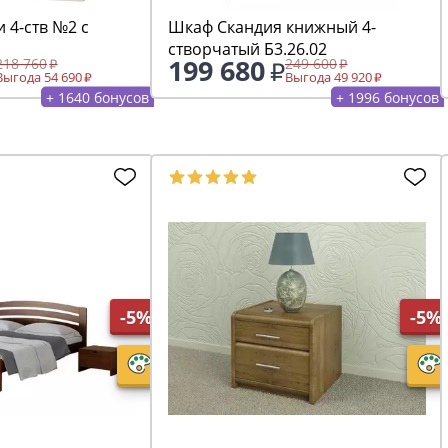
 4-ств №2 с
Шкаф Скандия книжный 4-
створчатый Б3.26.02
199 680
218 760
249 600
Выгода 54 690
Выгода 49 920
+ 1640 бонусов
+ 1996 бонусов
-5%
-5%