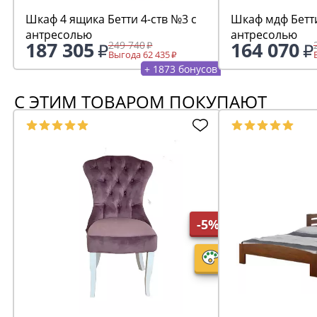
Шкаф 4 ящика Бетти 4-ств №3 с
Шкаф мдф Бетти
антресолью
антресолью
187 305
164 070
249 740
Выгода 62 435
+ 1873 бонусов
С ЭТИМ ТОВАРОМ ПОКУПАЮТ
-5%