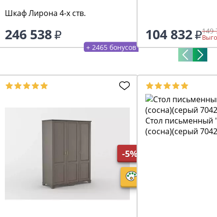
Шкаф Лирона 4-х ств.
246 538
104 832
149 
Выго
+ 2465 бонусов
Стол письменный "
(сосна)(серый 7042
-5%