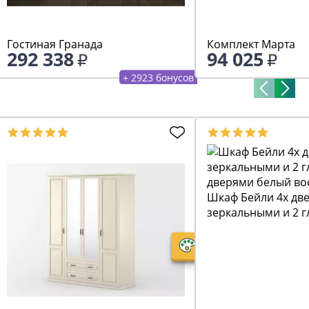
Гостиная Гранада
Комплект Марта
292 338
94 025
+ 2923 бонусов
Шкаф Бейли 4х две
зеркальными и 2 
дверями белый во