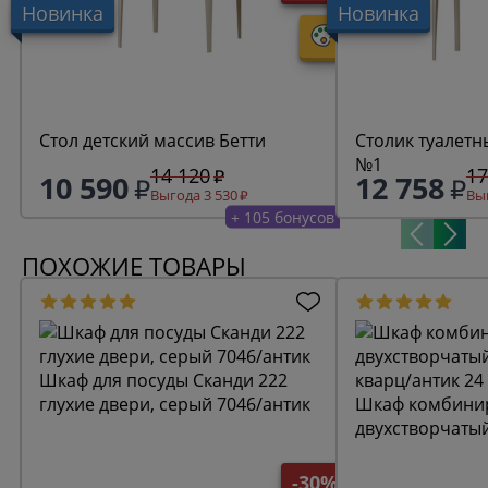
Новинка
Новинка
Стол детский массив Бетти
Столик туалетн
№1
14 120
17
10 590
12 758
Выгода 3 530
Выг
+ 105 бонусов
ПОХОЖИЕ ТОВАРЫ
Шкаф для посуды Сканди 222
глухие двери, серый 7046/антик
Шкаф комбини
двухстворчаты
кварц/антик 24
-30%