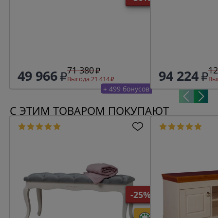
71 380
12
49 966
94 224
Выгода 21 414
Выг
+ 499 бонусов
С ЭТИМ ТОВАРОМ ПОКУПАЮТ
-25%