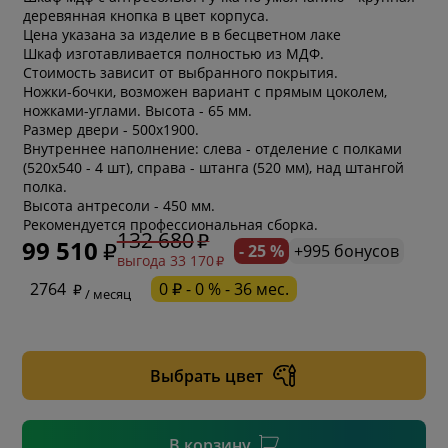
деревянная кнопка в цвет корпуса.
Цена указана за изделие в в бесцветном лаке
Шкаф изготавливается полностью из МДФ.
Стоимость зависит от выбранного покрытия.
Ножки-бочки, возможен вариант с прямым цоколем,
ножками-углами. Высота - 65 мм.
Размер двери - 500х1900.
Внутреннее наполнение: слева - отделение с полками
(520х540 - 4 шт), справа - штанга (520 мм), над штангой
полка.
Высота антресоли - 450 мм.
Рекомендуется профессиональная сборка.
132 680
99 510
- 25 %
+995 бонусов
выгода 33 170
* обязательное поле
2764
0 ₽ - 0 % - 36 мес.
/ месяц
* необязательное поле
Выбрать цвет
* необязательное поле
В корзину