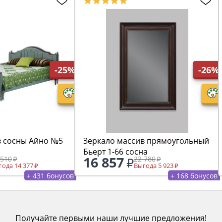
-25%
-26%
в сосны Айно №5
Зеркало массив прямоугольный
Бьерт 1-66 сосна
16 857
 510
22 780
ода 14 377
Выгода 5 923
+ 431 бонусов
+ 168 бонусов
Получайте первыми наши лучшие предложения!