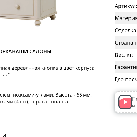
Артикул
Материа
Отделка
Страна-
ОРКА
НАШИ САЛОНЫ
Вес, кг:
Гаранти
пная деревянная кнопка в цвет корпуса.
лак".
Где пос
ем, ножками-углами. Высота - 65 мм.
П
ками (4 шт), справа - штанга.
и
ИИ