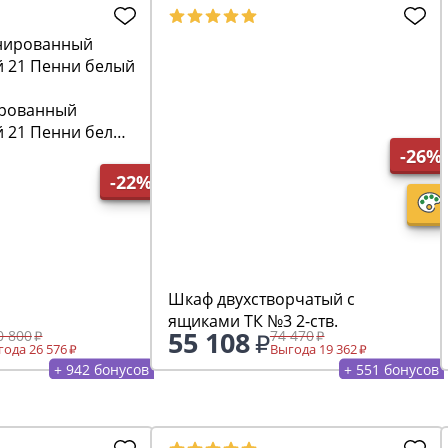
рованный
й 21 Пенни белый
-26%
-22%
Шкаф двухстворчатый с
ящиками ТК №3 2-ств.
55 108
0 800
74 470
ода 26 576
Выгода 19 362
+ 942 бонусов
+ 551 бонусов