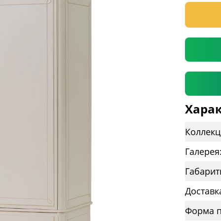
* необяз
Харак
Коллекц
Галерея
Габарит
Доставк
Форма п