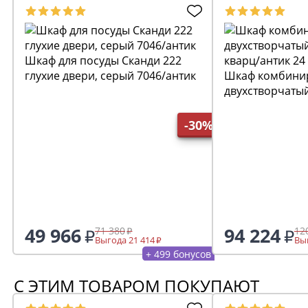
Шкаф для посуды Сканди 222
глухие двери, серый 7046/антик
Шкаф комбини
двухстворчаты
кварц/антик 24
-30%
49 966
94 224
71 380
12
Выгода 21 414
Выг
+ 499 бонусов
С ЭТИМ ТОВАРОМ ПОКУПАЮТ