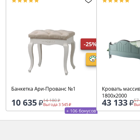
-25%
Банкетка Ари-Прованс №1
Кровать масси
1800х2000
10 635
43 133
14 180
57
Выгода 3 545
Выг
+ 106 бонусов