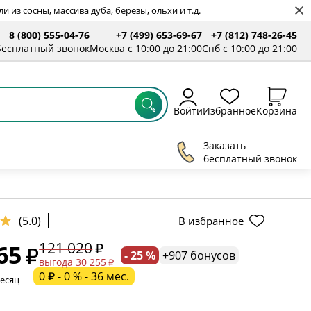
 из сосны, массива дуба, берёзы, ольхи и т.д.
8 (800) 555-04-76
+7 (499) 653-69-67
+7 (812) 748-26-45
Бесплатный звонок
Москва с 10:00 до 21:00
Спб с 10:00 до 21:00
Войти
Избранное
Корзина
Заказать
бесплатный звонок
(5.0)
В избранное
121 020
65
- 25 %
+907 бонусов
ельное поле
выгода 30 255
0 ₽ - 0 % - 36 мес.
месяц
ательное поле