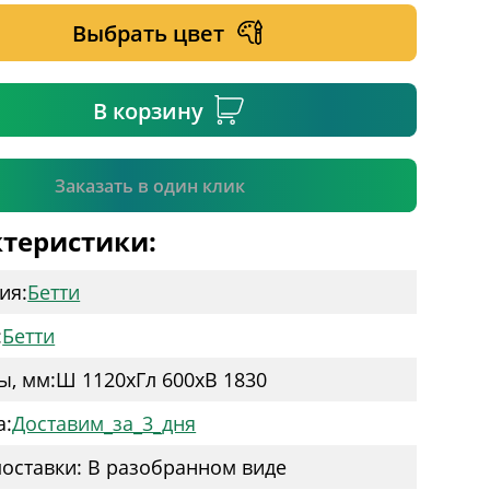
Выбрать цвет
ательное поле
В корзину
Подтвердить
Заказать в один клик
теристики:
ия:
Бетти
:
Бетти
ы, мм:
Ш 1120
x
Гл 600
x
В 1830
а:
Доставим_за_3_дня
оставки: В разобранном виде