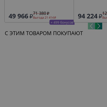
71 380
12
49 966
94 224
Выгода 21 414
Выг
+ 499 бонусов
С ЭТИМ ТОВАРОМ ПОКУПАЮТ