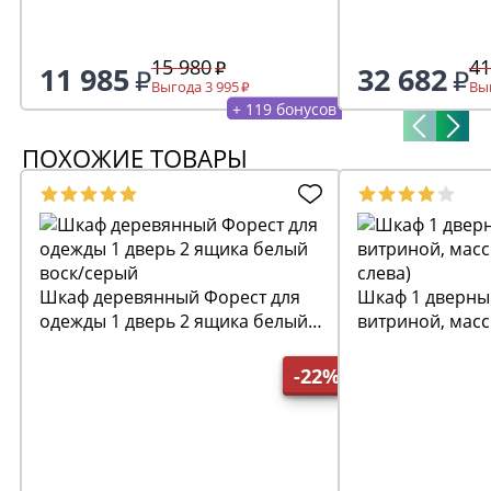
15 980
41
11 985
32 682
Выгода 3 995
Выг
+ 119 бонусов
ПОХОЖИЕ ТОВАРЫ
Шкаф деревянный Форест для
Шкаф 1 дверны
одежды 1 дверь 2 ящика белый
витриной, масс
воск/серый
слева)
-22%