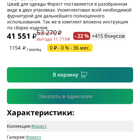
Шкаф для одежды Форест поставляется в разобранном
виде в двух упаковках. Укомплектован всей необходимой
фурнитурой для дальнейшего полноценного
* обязательное поле
использования. Так же в комплект вложена инструкция
по сборке изделия
53 270
41 551
- 22 %
+415 бонусов
выгода 11 719
* необязательное поле
1154
0 ₽ - 0 % - 36 мес.
/ месяц
* необязательное поле
В корзину
Подтвердить
Заказать в один клик
Характеристики:
Коллекция:
Форест
Галерея:
Форест