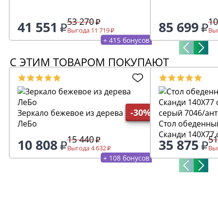
53 270
10
41 551
85 699
Выгода 11 719
Выг
+ 415 бонусов
С ЭТИМ ТОВАРОМ ПОКУПАЮТ
-30%
Зеркало бежевое из дерева
ЛеБо
Стол обеденны
Сканди 140Х77 
15 440
51
10 808
35 875
серый 7046/ант
Выгода 4 632
Выг
+ 108 бонусов