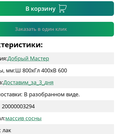
В корзину
Подтвердить
Заказать в один клик
теристики:
ия:
Добрый Мастер
ы, мм:
Ш 800
x
Гл 400
x
В 600
а:
Доставим_за_3_дня
оставки: В разобранном виде.
: 20000003294
л:
массив сосны
: лак