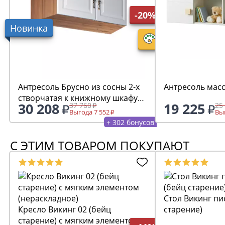
-20%
Новинка
Антресоль Брусно из сосны 2-х
Антресоль мас
створчатая к книжному шкафу
30 208
19 225
37 760
25
5.2.04
Выгода 7 552
Выг
+ 302 бонусов
С ЭТИМ ТОВАРОМ ПОКУПАЮТ
Стол Викинг пись
Кресло Викинг 02 (бейц
старение)
старение) с мягким элементом