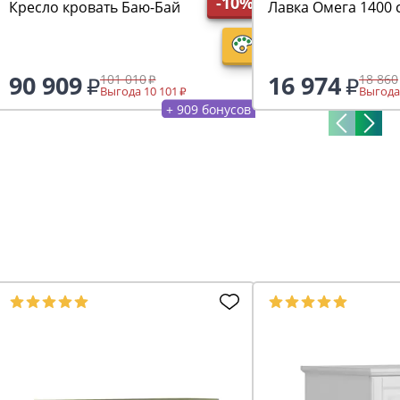
-10%
Кресло кровать Баю-Бай
Лавка Омега 1400 
90 909
16 974
101 010
18 860
Выгода 10 101
Выгода
+ 909 бонусов