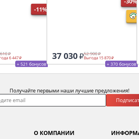
-30%
-11%
37 030
 610
52 900
ода 6 447
Выгода 15 870
+ 521 бонусов
+ 370 бонусов
Получайте первыми наши лучшие предложения!
Подписат
О КОМПАНИИ
ИНФОРМ