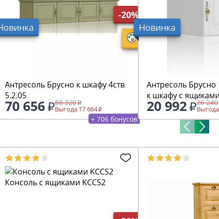
-20%
Новинка
Новинка
Антресоль Брусно к шкафу 4ств
Антресоль Брусно 
5.2.05
к шкафу с ящиками
70 656
20 992
88 320
26 240
Выгода 17 664
Выгода
+ 706 бонусов
Консоль с ящиками KCCS2