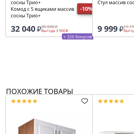
Стул массив со
-10%
Комод с 5 ящиками массив
сосны Трио+
32 040
9 999
35 600
11 1
Выгода 3 560
Выгод
+ 320 бонусов
ПОХОЖИЕ ТОВАРЫ