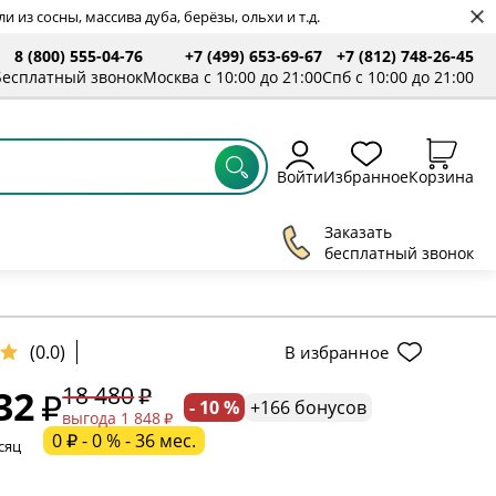
 из сосны, массива дуба, берёзы, ольхи и т.д.
8 (800) 555-04-76
+7 (499) 653-69-67
+7 (812) 748-26-45
Бесплатный звонок
Москва с 10:00 до 21:00
Спб с 10:00 до 21:00
Войти
Избранное
Корзина
Заказать
бесплатный звонок
ельное поле
(0.0)
В избранное
18 480
32
- 10 %
+166 бонусов
ательное поле
выгода 1 848
0 ₽ - 0 % - 36 мес.
сяц
ательное поле