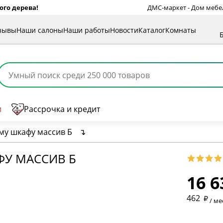
ого дерева!
ДМС-маркет - Дом мебели
зывы
Наши салоны
Наши работы
Новости
Каталог
Комнаты
и
Рассрочка и кредит
му шкафу массив Б
↴
* обязат
ФУ МАССИВ Б
16 6
* необяз
462
/ ме
* необяз