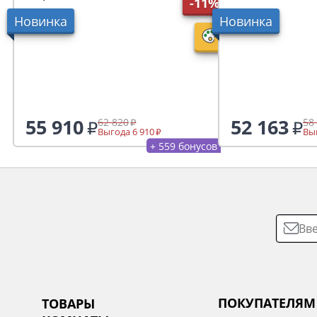
-11%
(нераскладное)
Новинка
Новинка
55 910
52 163
62 820
58
Выгода 6 910
Выг
+ 559 бонусов
ПОКУПАТЕЛЯМ
ТОВАРЫ