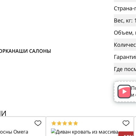
Страна-
Вес, кг: 
Объем, 
Количес
ОРКА
НАШИ САЛОНЫ
Гаранти
Где пос
П
и
ИИ