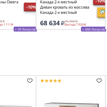
-10%
сны Омега
-10%
Диван кровать из массива
Канада 2-х местный
68 634
10
76 260
а 1 111
Выгода 7 626
+ 99 бонусов
+ 686 бонусов