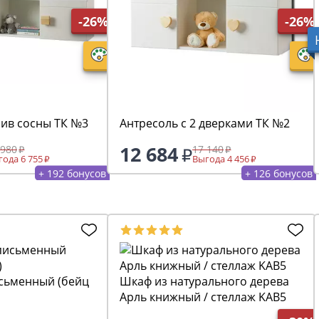
-26%
-26%
сив сосны ТК №3
Антресоль с 2 дверками ТК №2
12 684
 980
17 140
ода 6 755
Выгода 4 456
+ 192 бонусов
+ 126 бонусов
менный (бейц
Шкаф из натурального дерева
Арль книжный / стеллаж KAB5