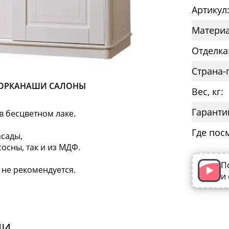
Артикул
Материа
Отделка
Страна-
ОРКА
НАШИ САЛОНЫ
Вес, кг:
Гаранти
в бесцветном лаке.
Где пос
сады,
сосны, так и из МДФ.
П
 не рекомендуется.
и
ИИ