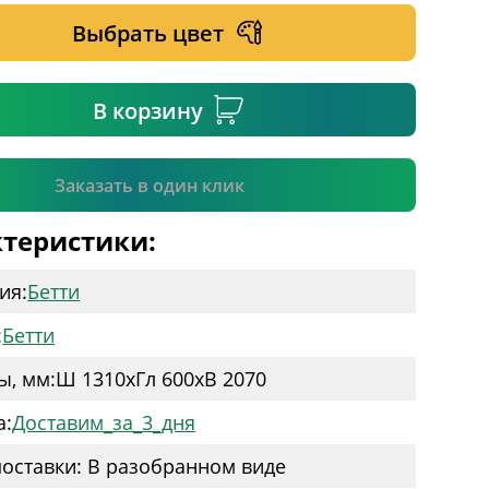
Выбрать цвет
ательное поле
В корзину
Подтвердить
Заказать в один клик
теристики:
ия:
Бетти
:
Бетти
ы, мм:
Ш 1310
x
Гл 600
x
В 2070
а:
Доставим_за_3_дня
оставки: В разобранном виде