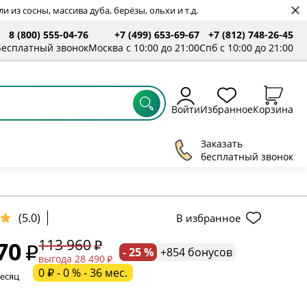
 из сосны, массива дуба, берёзы, ольхи и т.д.
8 (800) 555-04-76
+7 (499) 653-69-67
+7 (812) 748-26-45
Бесплатный звонок
Москва с 10:00 до 21:00
Спб с 10:00 до 21:00
Войти
Избранное
Корзина
Заказать
бесплатный звонок
(5.0)
В избранное
113 960
70
- 25 %
+854 бонусов
ельное поле
выгода 28 490
0 ₽ - 0 % - 36 мес.
месяц
ательное поле