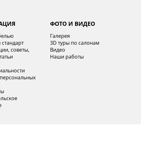
ься
АЦИЯ
ФОТО И ВИДЕО
белью
Галерея
 стандарт
3D туры по салонам
ии, советы,
Видео
татьи
Наши работы
иальности
 персональных
ты
ельское
е