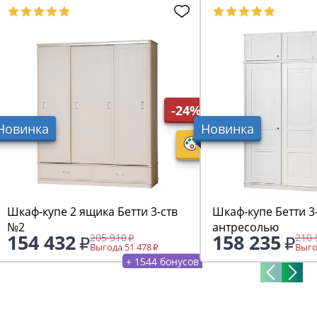
-24%
Новинка
Новинка
Шкаф-купе 2 ящика Бетти 3-ств
Шкаф-купе Бетти 3
№2
антресолью
154 432
158 235
205 910
210 
Выгода 51 478
Выго
+ 1544 бонусов