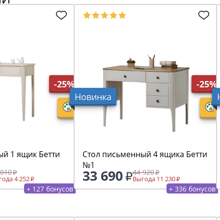
-25%
-25%
Новинка
ый 1 ящик Бетти
Стол письменный 4 ящика Бетти
№1
33 690
 010
44 920
ода 4 252
Выгода 11 230
+ 127 бонусов
+ 336 бонусов