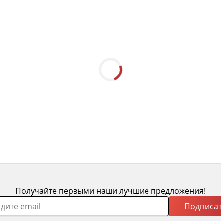
-25%
-26%
в сосны Айно №5
Зеркало массив прямоугольный
Бьерт 1-66 сосна
16 857
 510
22 780
ода 14 377
Выгода 5 923
+ 431 бонусов
+ 168 бонусов
Получайте первыми наши лучшие предложения!