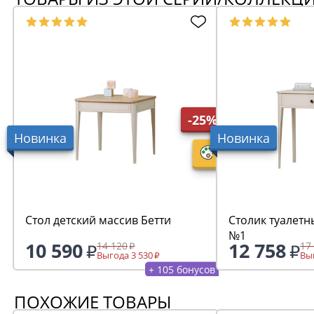
-25%
Новинка
Новинка
Стол детский массив Бетти
Столик туалетн
№1
10 590
12 758
14 120
17
Выгода 3 530
Выг
+ 105 бонусов
ПОХОЖИЕ ТОВАРЫ