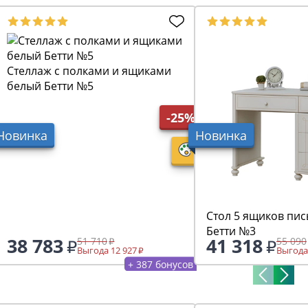
Стеллаж с полками и ящиками
белый Бетти №5
-25%
Новинка
Новинка
Стол 5 ящиков пи
Бетти №3
38 783
41 318
51 710
55 090
Выгода 12 927
Выгода
+ 387 бонусов