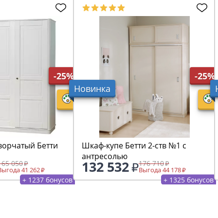
-25%
-25%
Новинка
ворчатый Бетти
Шкаф-купе Бетти 2-ств №1 с
антресолью
132 532
165 050
176 710
Выгода 41 262
Выгода 44 178
+ 1237 бонусов
+ 1325 бонусов