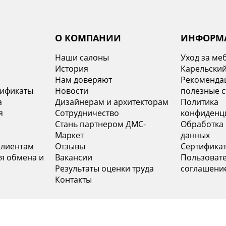
Подписат
О КОМПАНИИ
ИНФОРМ
Наши салоны
Уход за ме
История
Карельский
х
Нам доверяют
Рекомендац
тификаты
Новости
полезные с
а
Дизайнерам и архитекторам
Политика
я
Сотрудничество
конфиденц
Стань партнером ДМС-
Обработка
Маркет
данных
клиентам
Отзывы
Сертифика
я обмена и
Вакансии
Пользоват
Результаты оценки труда
соглашени
Контакты