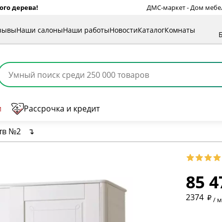
ого дерева!
ДМС-маркет - Дом мебели
зывы
Наши салоны
Наши работы
Новости
Каталог
Комнаты
и
Рассрочка и кредит
тв №2
↴
85 4
* обязат
2374
/ 
* необяз