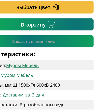
Выбрать цвет
ательное поле
В корзину
Подтвердить
Заказать в один клик
теристики:
ия:
Муром Мебель
:
Муром Мебель
ы, мм:
Ш 1500
x
Гл 600
x
В 2400
а:
Доставим_за_3_дня
оставки: В разобранном виде