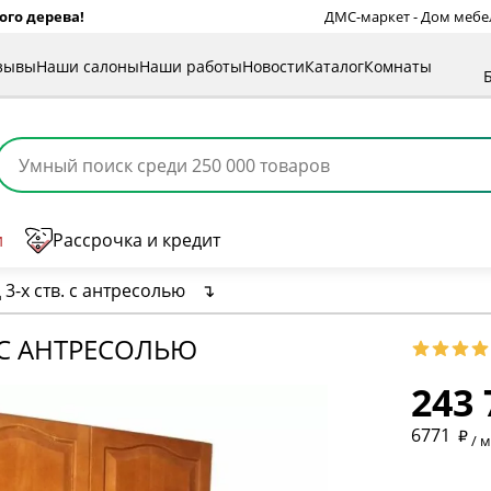
ого дерева!
ДМС-маркет - Дом мебели
зывы
Наши салоны
Наши работы
Новости
Каталог
Комнаты
и
Рассрочка и кредит
-х ств. с антресолью
↴
 С АНТРЕСОЛЬЮ
243 
* обязат
6771
/ 
* необяз