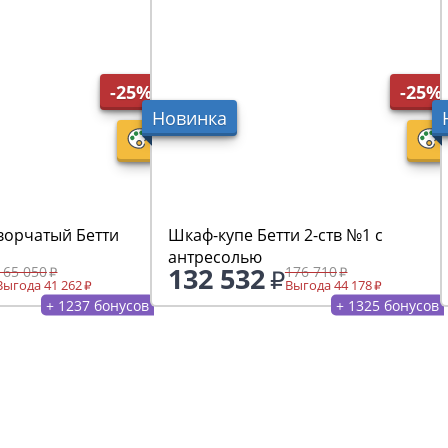
-25%
-25%
Новинка
ворчатый Бетти
Шкаф-купе Бетти 2-ств №1 с
антресолью
132 532
165 050
176 710
Выгода 41 262
Выгода 44 178
+ 1237 бонусов
+ 1325 бонусов