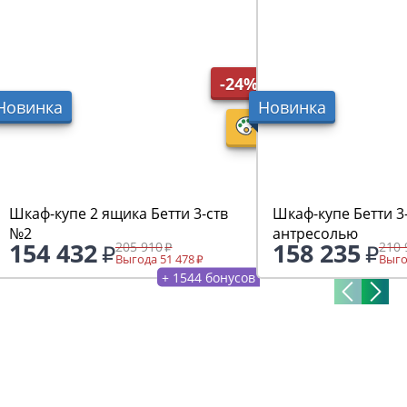
-24%
Новинка
Новинка
Шкаф-купе 2 ящика Бетти 3-ств
Шкаф-купе Бетти 3
№2
антресолью
154 432
158 235
205 910
210 
Выгода 51 478
Выго
+ 1544 бонусов