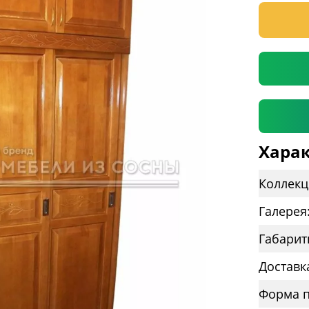
* необяз
Харак
Коллекц
Галерея
Габарит
Доставк
Форма п