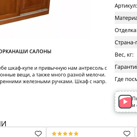
Артикул
Материа
Отделка
Страна-
ОРКА
НАШИ САЛОНЫ
Вес, кг:
Гаранти
ебе шкаф-купе и привычную нам антресоль с
онные вещи, а также много разной мелочи.
Где пос
утренними железными ручками. Шкаф с напр.
П
и
ИИ