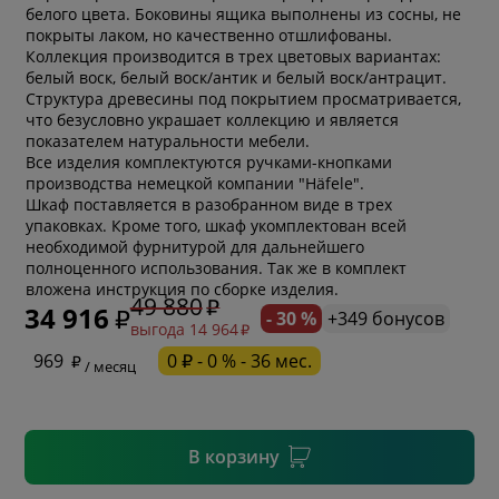
белого цвета. Боковины ящика выполнены из сосны, не
покрыты лаком, но качественно отшлифованы.
Коллекция производится в трех цветовых вариантах:
белый воск, белый воск/антик и белый воск/антрацит.
Структура древесины под покрытием просматривается,
что безусловно украшает коллекцию и является
показателем натуральности мебели.
Все изделия комплектуются ручками-кнопками
производства немецкой компании "Häfele".
Шкаф поставляется в разобранном виде в трех
упаковках. Кроме того, шкаф укомплектован всей
необходимой фурнитурой для дальнейшего
* обязательное поле
полноценного использования. Так же в комплект
вложена инструкция по сборке изделия.
49 880
34 916
- 30 %
+349 бонусов
выгода 14 964
* необязательное поле
969
0 ₽ - 0 % - 36 мес.
/ месяц
* необязательное поле
В корзину