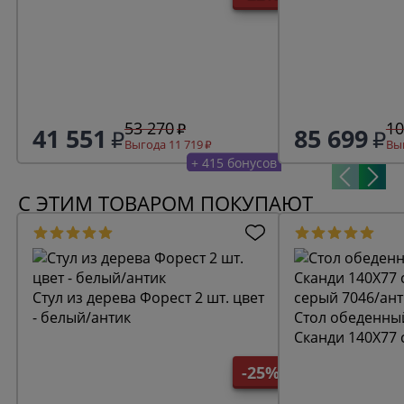
53 270
10
41 551
85 699
Выгода 11 719
Выг
+ 415 бонусов
С ЭТИМ ТОВАРОМ ПОКУПАЮТ
Стул из дерева Форест 2 шт. цвет
- белый/антик
Стол обеденны
Сканди 140Х77 
серый 7046/ант
-25%