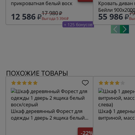
прикроватная белый воск
Кровать диван
Бейли 900х200
17 980
79
12 586
55 986
белый воск
Выгода 5 394
Выг
+ 125 бонусов
ПОХОЖИЕ ТОВАРЫ
Шкаф деревянный Форест для
Шкаф 1 дверны
одежды 1 дверь 2 ящика белый
витриной, масс
воск/серый
слева)
-22%