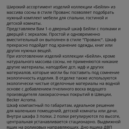
Широкий ассортимент изделий коллекции «Бейли» из
массива сосны в стиле Прованс позволяет подобрать
нужный комплект мебели для спальни, гостиной и
детской комнаты.
Представляем Вам 1-о дверный шкаф Бейли с полками и
дверцей с зеркалом. Простой и одновременно
вместительный он выполнен в стиле "Прованс". Шкаф
прекрасно подойдет под хранение одежды, книг или
других нужных вещей.
При изготовлении изделий коллекции «Бейли», кроме
натурального массива сосны, не применяются никакие
другие материалы, наподобие дсп, мдф и других
материалов, которые могли бы поставить под сомнение
экологичность изделия. В отделке также используются
экологически чистые отделочные материалы на водной
основе с добавлением пчелиного воска ведущего
производителя лакокрасочных покрытий в Швеции,
Becker Acroma.
Шкаф компактный по габаритам, идеальное решение
для маленьких помещений, детской комнаты или дачи.
Внутри шкафа 3 полки, 2 полки регулируются по высоте,
центральная устанавливается стационарно. Выдвижной
ящик на роликовых направляющих. Дно ящика ДВП