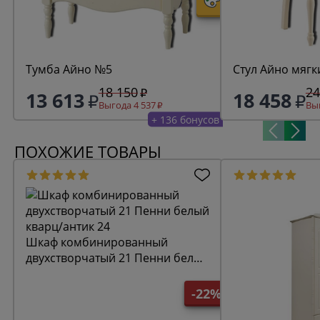
Тумба Айно №5
Стул Айно мягк
18 150
24
13 613
18 458
Выгода 4 537
Выг
+ 136 бонусов
ПОХОЖИЕ ТОВАРЫ
Шкаф комбинированный
двухстворчатый 21 Пенни белый
кварц/антик 24
-22%