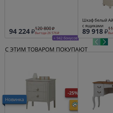
Шкаф белый Ай
с ящиками
120 800
11
94 224
89 918
Выгода 26 576
Выг
+ 942 бонусов
С ЭТИМ ТОВАРОМ ПОКУПАЮТ
-25%
Новинка