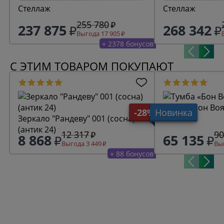
Стеллаж
Стеллаж
255 780
237 875
268 342
Выгода 17 905
+ 2378 бонусов
С ЭТИМ ТОВАРОМ ПОКУПАЮТ
Тумба «Бон Воя
-28%
Новинка
Зеркало "Рандеву" 001 (сосна)
(антик 24)
12 317
90
8 868
65 135
Выгода 3 449
Выг
+ 88 бонусов