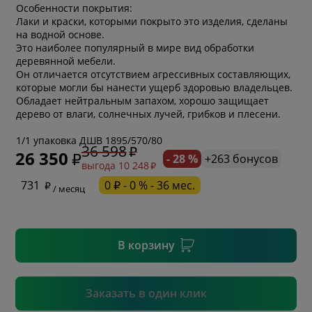
Особенности покрытия:
Лаки и краски, которыми покрыто это изделия, сделаны
на водной основе.
Это наиболее популярный в мире вид обработки
деревянной мебели.
Он отличается отсутствием агрессивных составляющих,
которые могли бы нанести ущерб здоровью владельцев.
Обладает нейтральным запахом, хорошо защищает
дерево от влаги, солнечных лучей, грибков и плесени.
* обязательное поле
1/1 упаковка ДШВ 1895/570/80
36 598
26 350
- 28 %
+263 бонусов
выгода 10 248
* необязательное поле
731
0 ₽ - 0 % - 36 мес.
/ месяц
* необязательное поле
В корзину
Подтвердить
Заказать в один клик