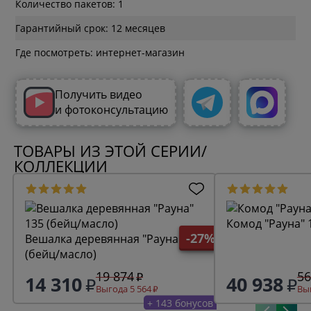
Количество пакетов: 1
Гарантийный срок: 12 месяцев
Где посмотреть: интернет-магазин
Получить видео
и фотоконсультацию
ТОВАРЫ ИЗ ЭТОЙ СЕРИИ/
КОЛЛЕКЦИИ
Комод "Рауна" 
-27%
Вешалка деревянная "Рауна" 135
(бейц/масло)
19 874
56
14 310
40 938
Выгода 5 564
Выг
+ 143 бонусов