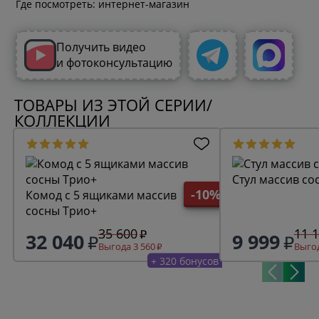
Где посмотреть: интернет-магазин
Получить видео
и фотоконсультацию
ТОВАРЫ ИЗ ЭТОЙ СЕРИИ/
КОЛЛЕКЦИИ
Стул массив со
-10%
Комод с 5 ящиками массив
сосны Трио+
35 600
11 
32 040
9 999
Выгода 3 560
Выгод
+ 320 бонусов