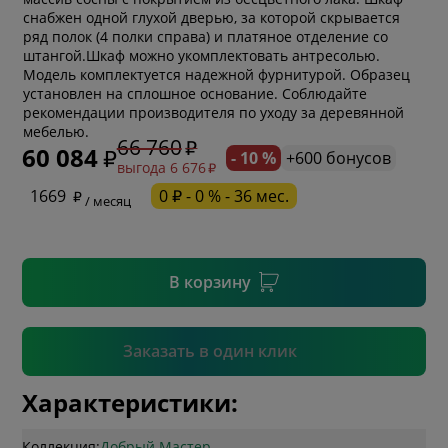
снабжен одной глухой дверью, за которой скрывается
ряд полок (4 полки справа) и платяное отделение со
штангой.Шкаф можно укомплектовать антресолью.
Модель комплектуется надежной фурнитурой. Образец
установлен на сплошное основание. Соблюдайте
* обязательное поле
рекомендации производителя по уходу за деревянной
мебелью.
66 760
60 084
- 10 %
+600 бонусов
выгода 6 676
* необязательное поле
1669
0 ₽ - 0 % - 36 мес.
/ месяц
* необязательное поле
В корзину
Подтвердить
Заказать в один клик
Характеристики:
Коллекция:
Добрый Мастер