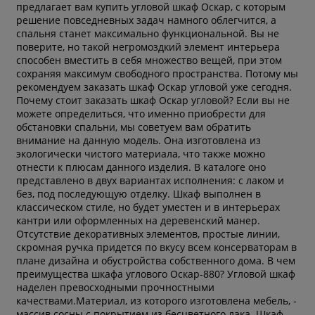
предлагает вам купить угловой шкаф Оскар, с которым
решение повседневных задач намного облегчится, а
спальня станет максимально функциональной. Вы не
поверите, но такой негромоздкий элемент интерьера
способен вместить в себя множество вещей, при этом
сохраняя максимум свободного пространства. Потому мы
рекомендуем заказать шкаф Оскар угловой уже сегодня.
Почему стоит заказать шкаф Оскар угловой? Если вы не
можете определиться, что именно приобрести для
обстановки спальни, мы советуем вам обратить
внимание на данную модель. Она изготовлена из
экологически чистого материала, что также можно
отнести к плюсам данного изделия. В каталоге оно
представлено в двух вариантах исполнения: с лаком и
без, под последующую отделку. Шкаф выполнен в
классическом стиле, но будет уместен и в интерьерах
кантри или оформленных на деревенский манер.
Отсутствие декоративных элементов, простые линии,
скромная ручка придется по вкусу всем консерваторам в
плане дизайна и обустройства собственного дома. В чем
преимущества шкафа углового Оскар-880? Угловой шкаф
наделен превосходными прочностными
качествами.Материал, из которого изготовлена мебель, -
массив сосны с покрытием из бесцветного лака. Шкаф