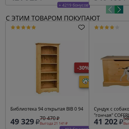
+ 4219 бонусов
С ЭТИМ ТОВАРОМ ПОКУПАЮТ
-30%
Библиотека 94 открытая BIB 0 94
Сундук с собак
"гончая" COFFRE
70 470
58
49 329
41 202
Выгода 21 141
Выг
+ 493 бонусов