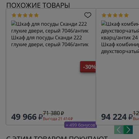
ПОХОЖИЕ ТОВАРЫ
Шкаф для посуды Сканди 222
глухие двери, серый 7046/антик
Шкаф комбини
двухстворчаты
кварц/антик 24
-30%
71 380
12
49 966
94 224
Выгода 21 414
Выг
+ 499 бонусов
С ЭТИМ ТОВАРОМ ПОКУПАЮТ