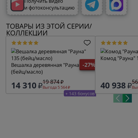
Получить видео
и фотоконсультацию
ТОВАРЫ ИЗ ЭТОЙ СЕРИИ/
КОЛЛЕКЦИИ
Комод "Рауна" 
-27%
Вешалка деревянная "Рауна" 135
(бейц/масло)
19 874
56
14 310
40 938
Выгода 5 564
Выг
+ 143 бонусов