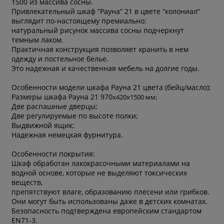
1500 из массива сосны.
Привлекательный шкаф “Рауна” 21 в цвете “колониал”
выглядит по-настоящему премиально:
натуральный рисунок массива сосны подчеркнут
темным лаком.
Практичная конструкция позволяет хранить в нем
одежду и постельное белье.
Это надежная и качественная мебель на долгие годы.
Особенности модели шкафа Рауна 21 цвета (бейц/масло):
Размеры шкафа Рауна 21 970
х420
х1500 мм;
Две распашные дверцы;
Две регулируемые по высоте полки;
Выдвижной ящик;
Надежная немецкая фурнитура.
Особенности покрытия:
Шкаф обработан лакокрасочными материалами на
водной основе, которые не выделяют токсических
веществ,
препятствуют влаге, образованию плесени или грибков.
Они могут быть использованы даже в детских комнатах.
Безопасность подтверждена европейским стандартом
EN71-3.