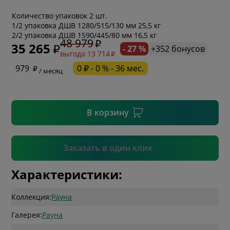
Количество упаковок 2 шт.
* обязательное поле
1/2 упаковка ДШВ 1280/515/130 мм 25,5 кг
2/2 упаковка ДШВ 1590/445/80 мм 16,5 кг
48 979
35 265
- 27 %
+352 бонусов
выгода 13 714
* необязательное поле
979
0 ₽ - 0 % - 36 мес.
/ месяц
* необязательное поле
В корзину
Подтвердить
Заказать в один клик
Характеристики:
Коллекция:
Рауна
Галерея:
Рауна