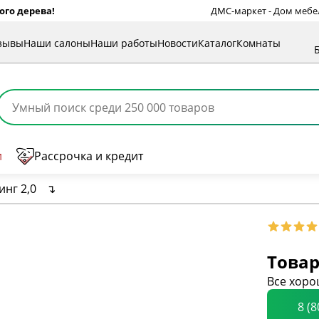
ого дерева!
ДМС-маркет - Дом мебели
зывы
Наши салоны
Наши работы
Новости
Каталог
Комнаты
и
Рассрочка и кредит
инг 2,0
↴
Товар
Все хоро
8 (