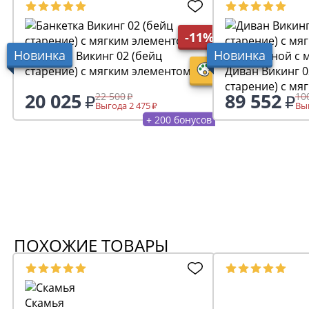
-11%
Новинка
Новинка
Банкетка Викинг 02 (бейц
старение) с мягким элементом
Диван Викинг 02 (бе
старение) с мя
20 025
89 552
22 500
10
(раскладной с
Выгода 2 475
Выг
+ 200 бонусов
ПОХОЖИЕ ТОВАРЫ
Скамья