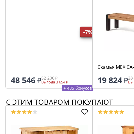
-7%
Скамья MEXICA
48 546
19 824
52 200
28
Выгода 3 654
Выг
+ 485 бонусов
С ЭТИМ ТОВАРОМ ПОКУПАЮТ