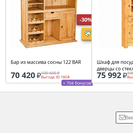
-30%
Бар из массива сосны 122 BAR
Шкаф для посу
дверцы со стек
70 420
75 992
100 600
10
GD.HOM.DEB.V
Выгода 30 180
Выг
+ 704 бонусов