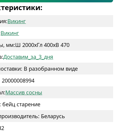
теристики:
ия:
Викинг
:
Викинг
ы, мм:
Ш 2000
x
Гл 400
x
В 470
а:
Доставим_за_3_дня
оставки: В разобранном виде
: 20000008994
л:
Массив сосны
: бейц старение
производитель: Беларусь
32