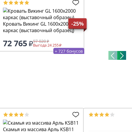
-25%
Кровать Викинг GL 1600х2000
каркас (выставочный образец)
72 765
97 020
Выгода 24 255
+ 727 бонусов
Скамья из массива Арль KSB11