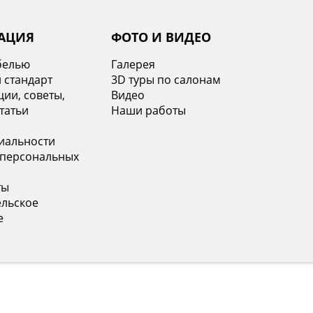
АЦИЯ
ФОТО И ВИДЕО
белью
Галерея
 стандарт
3D туры по салонам
ии, советы,
Видео
татьи
Наши работы
иальности
 персональных
ты
ельское
е
 (499) 653-69-67
+7 (812) 748-26-45
ва с 10:00 до 21:00
Санкт-Петербург с 10:00 до 21:00