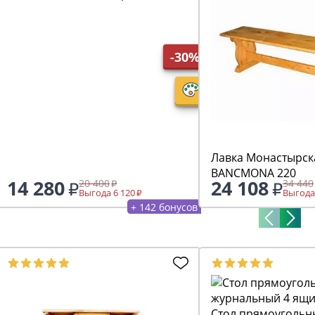
-30%
Лавка Монастырск
BANCMONA 220
14 280
24 108
20 400
34 440
Выгода 6 120
Выгода
+ 142 бонусов
Стол прямоугольн