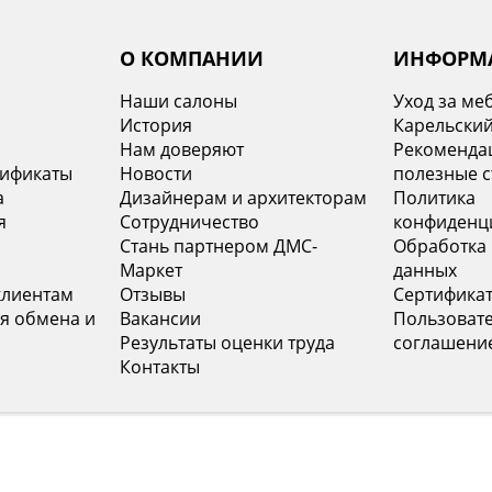
О КОМПАНИИ
ИНФОРМ
Наши салоны
Уход за ме
История
Карельский
х
Нам доверяют
Рекомендац
тификаты
Новости
полезные с
а
Дизайнерам и архитекторам
Политика
я
Сотрудничество
конфиденц
Стань партнером ДМС-
Обработка
Маркет
данных
клиентам
Отзывы
Сертифика
я обмена и
Вакансии
Пользоват
Результаты оценки труда
соглашени
Контакты
INFO@DMS-SPB.RU
8 (800) 555-04-76
+7
Наш электронный адрес
Звонок по России бесплатный
Моск