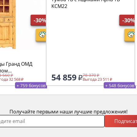
KCM22
-30%
-30%
ды Гранд ОМД
лом
54 859
8 560
78 370
ода 32 568
Выгода 23 511
+ 759 бонусов
+ 548 бонусов
Получайте первыми наши лучшие предложения!
Подписат