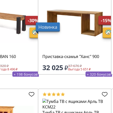
-30%
-15%
Новинка
-BAN 160
Приставка-скамья "Ханс" 900
32 025
 320
37 676
ода 8 496
Выгода 5 651
+ 198 бонусов
+ 320 бонусов
Тумба ТВ с ящиками Арль ТВ