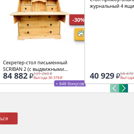
журнальный 4 ящи
-30%
Секретер-стол письменный
SCRIBAN 2 (с выдвижными
84 882
40 929
121 260
58 470
ящиками)
Выгода 36 378
Выгода
+ 848 бонусов
ься