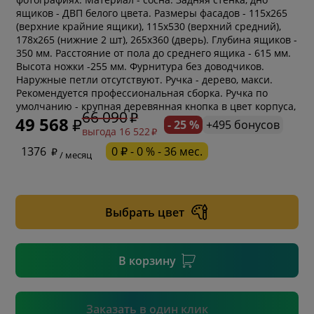
ящиков - ДВП белого цвета. Размеры фасадов - 115х265
(верхние крайние ящики), 115х530 (верхний средний),
178х265 (нижние 2 шт), 265х360 (дверь). Глубина ящиков -
350 мм. Расстояние от пола до среднего ящика - 615 мм.
Высота ножки -255 мм. Фурнитура без доводчиков.
Наружные петли отсутствуют. Ручка - дерево, макси.
Рекомендуется профессиональная сборка. Ручка по
умолчанию - крупная деревянная кнопка в цвет корпуса,
66 090
49 568
- 25 %
+495 бонусов
выгода 16 522
* обязательное поле
1376
0 ₽ - 0 % - 36 мес.
/ месяц
* необязательное поле
Выбрать цвет
* необязательное поле
В корзину
Подтвердить
Заказать в один клик