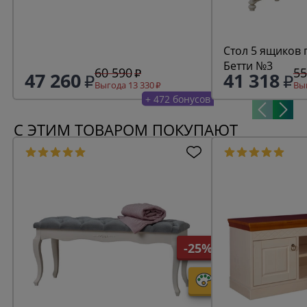
Стол 5 ящиков
Бетти №3
60 590
55
47 260
41 318
Выгода 13 330
Выг
+ 472 бонусов
С ЭТИМ ТОВАРОМ ПОКУПАЮТ
-25%