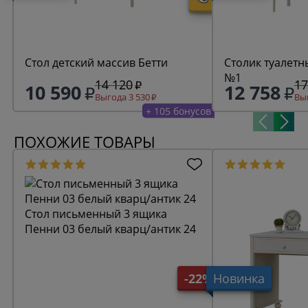
Стол детский массив Бетти
Столик туалетн
№1
14 120
17
10 590
12 758
Выгода 3 530
Выг
+ 105 бонусов
ПОХОЖИЕ ТОВАРЫ
Стол письменный 3 ящика
Пенни 03 белый кварц/антик 24
-22%
Новинка