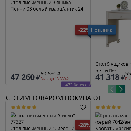
Стол письменный 3 ящика
Пенни 03 белый кварц/антик 24
-22%
Новинка
Стол 5 ящиков
Бетти №3
60 590
55
47 260
41 318
Выгода 13 330
Выг
+ 472 бонусов
С ЭТИМ ТОВАРОМ ПОКУПАЮТ
-28%
Стол письменный "Сиело" 77327
Кровать массив