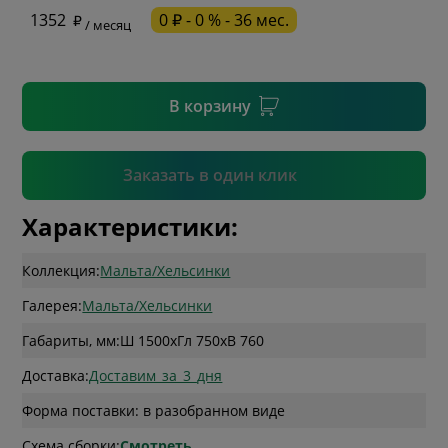
1352
0 ₽ - 0 % - 36 мес.
/ месяц
* необязательное поле
В корзину
Подтвердить
Заказать в один клик
Характеристики:
Коллекция:
Мальта/Хельсинки
Галерея:
Мальта/Хельсинки
Габариты, мм:
Ш 1500
x
Гл 750
x
В 760
Доставка:
Доставим_за_3_дня
Форма поставки: в разобранном виде
Схема сборки:
Смотреть