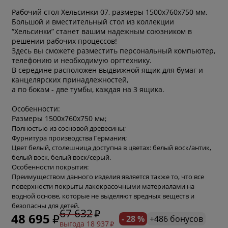
Рабочий стол Хельсинки 07, размеры 1500х760х750 мм.
Большой и вместительный стол из коллекции
“Хельсинки” станет вашим надежным союзником в
решении рабочих процессов!
Здесь вы сможете разместить персональный компьютер,
телефонию и необходимую оргтехнику.
В середине расположен выдвижной ящик для бумаг и
канцелярских принадлежностей,
а по бокам - две тумбы, каждая на 3 ящика.
Особенности:
Размеры 1500x760x750 м
м;
Полностью из сосновой древесины;
Фурнитура производства Германия;
Цвет белый, столешница доступна в цветах: белый воск/антик,
белый воск, белый воск/серый.
Особенности покрытия:
Преимуществом данного изделия является также то, что все
поверхности покрыты лакокрасочными материалами на
* обязательное поле
водной основе, которые не выделяют вредных веществ и
безопасны для детей.
67 632
48 695
- 28 %
+486 бонусов
выгода 18 937
* необязательное поле