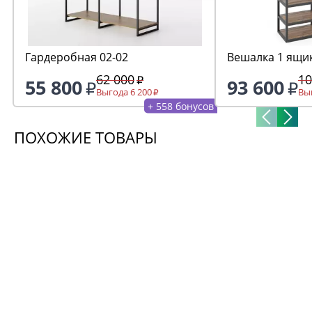
Гардеробная 02-02
Вешалка 1 ящик
62 000
10
55 800
93 600
Выгода 6 200
Выг
+ 558 бонусов
ПОХОЖИЕ ТОВАРЫ