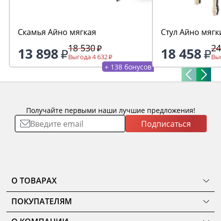
Скамья Айно мягкая
Стул Айно мягк
18 530
24
13 898
18 458
Выгода 4 632
Выг
+ 138 бонусов
Получайте первыми наши лучшие предложения!
Подписаться
О ТОВАРАХ
ТОВАРЫ
ПОКУПАТЕЛЯМ
КОМНАТЫ
Как сделать заказ
КОЛЛЕКЦИИ