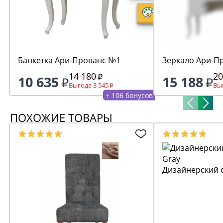
Банкетка Ари-Прованс №1
Зеркало Ари-П
14 180
20
10 635
15 188
Выгода 3 545
Выг
+ 106 бонусов
ПОХОЖИЕ ТОВАРЫ
Дизайнерский с