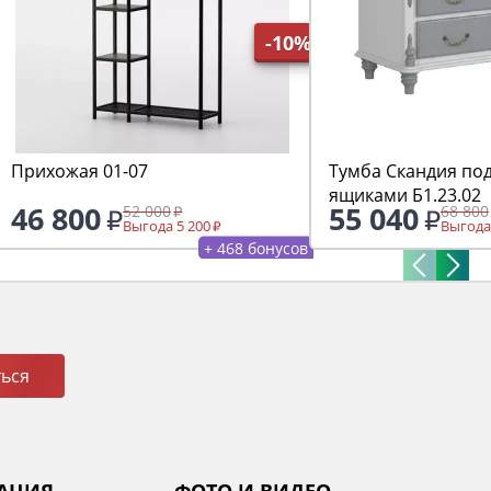
-10%
Прихожая 01-07
Тумба Скандия под
ящиками Б1.23.02
46 800
55 040
52 000
68 800
Выгода 5 200
Выгода
+ 468 бонусов
ься
АЦИЯ
ФОТО И ВИДЕО