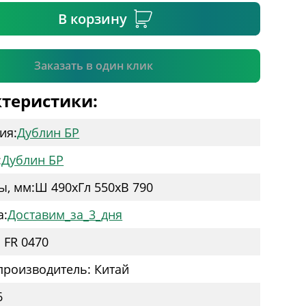
В корзину
Подтвердить
Заказать в один клик
теристики:
ия:
Дублин БР
:
Дублин БР
ы, мм:
Ш 490
x
Гл 550
x
В 790
а:
Доставим_за_3_дня
Артикул: FR 0470
производитель: Китай
6