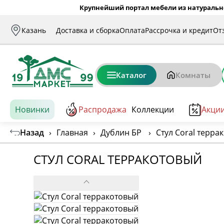
Крупнейший портал мебели из натуральн
Казань
Доставка и сборка
Оплата
Рассрочка и кредит
От
Каталог
Комнаты
Новинки
Распродажа
Коллекции
Акци
Назад
›
Главная
›
Дублин БР
›
Стул Coral терра
СТУЛ CORAL ТЕРРАКОТОВЫЙ