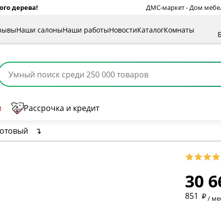
ого дерева!
ДМС-маркет - Дом мебели
зывы
Наши салоны
Наши работы
Новости
Каталог
Комнаты
и
Рассрочка и кредит
котовый
↴
* обязат
30 6
* необяз
851
/ ме
* необяз