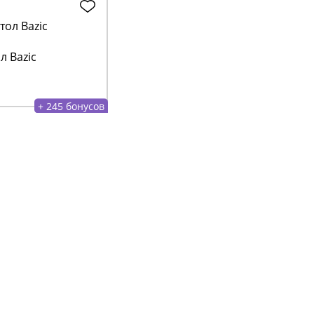
л Bazic
+ 245 бонусов