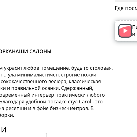
Где пос
П
и
ОРКА
НАШИ САЛОНЫ
м украсит любое помещение, будь то столовая,
эт стула минималистичен: строгие ножки
высококачественного велюра, классическая
ки и правильной осанки. Сдержанный,
современный интерьер практически любого
лагодаря удобной посадке стул Carol - это
а ресепшн и в фойе бизнес-центров. В
борки.
ИИ