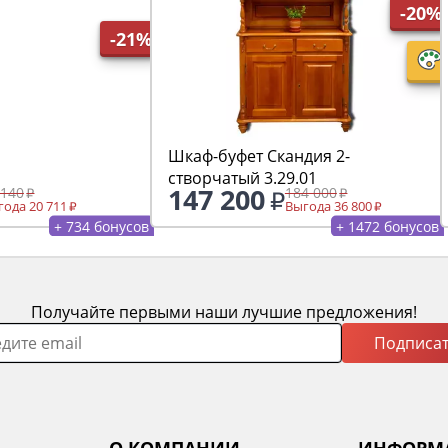
-20%
-21%
Шкаф-буфет Скандия 2-
створчатый 3.29.01
147 200
 140
184 000
ода 20 711
Выгода 36 800
+ 734 бонусов
+ 1472 бонусов
Получайте первыми наши лучшие предложения!
Подписат
О КОМПАНИИ
ИНФОРМ