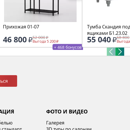
Прихожая 01-07
Тумба Скандия под
ящиками Б1.23.02
46 800
55 040
52 000
68 800
Выгода 5 200
Выгода
+ 468 бонусов
ься
АЦИЯ
ФОТО И ВИДЕО
белью
Галерея
 стандарт
3D туры по салонам