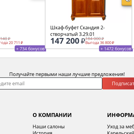
Шкаф-буфет Скандия 2-
створчатый 3.29.01
147 200
 140
184 000
ода 20 711
Выгода 36 800
+ 734 бонусов
+ 1472 бонусов
Получайте первыми наши лучшие предложения!
Подписат
О КОМПАНИИ
ИНФОРМ
Наши салоны
Уход за ме
История
Карельский