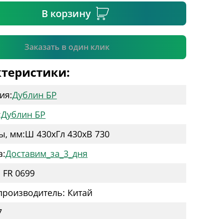
В корзину
Подтвердить
Заказать в один клик
теристики:
ия:
Дублин БР
:
Дублин БР
ы, мм:
Ш 430
x
Гл 430
x
В 730
а:
Доставим_за_3_дня
Артикул: FR 0699
производитель: Китай
7