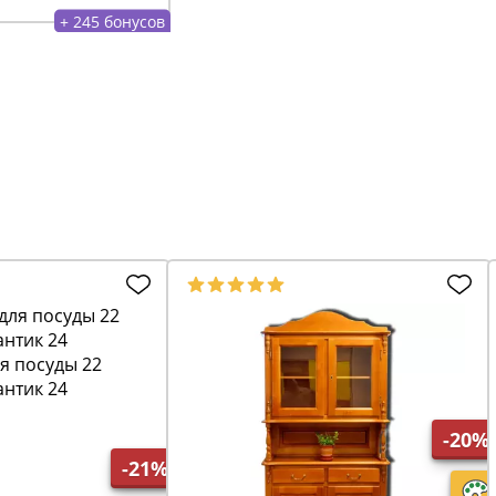
+ 245 бонусов
я посуды 22
нтик 24
-20%
-21%