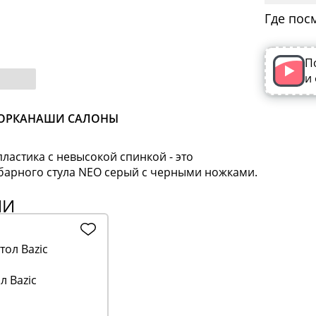
Где пос
П
и
ОРКА
НАШИ САЛОНЫ
ластика с невысокой спинкой - это
арного стула NEO серый с черными ножками.
ИИ
л Bazic