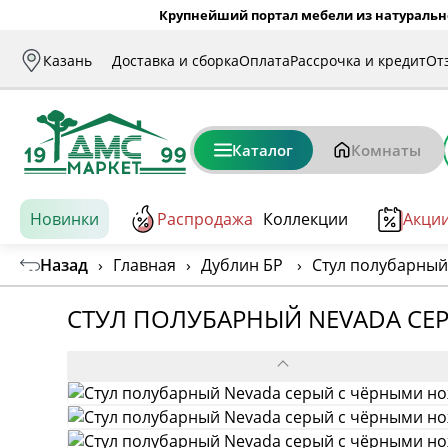
Крупнейший портал мебели из натуральн
Казань
Доставка и сборка
Оплата
Рассрочка и кредит
От
Каталог
Комнаты
Новинки
Распродажа
Коллекции
Акци
Назад
›
Главная
›
Дублин БР
›
Стул полубарный
СТУЛ ПОЛУБАРНЫЙ NEVADA С