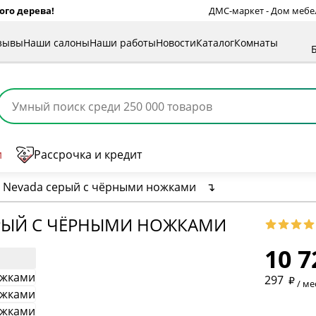
ого дерева!
ДМС-маркет - Дом мебели
зывы
Наши салоны
Наши работы
Новости
Каталог
Комнаты
и
Рассрочка и кредит
 Nevada серый с чёрными ножками
↴
* обязат
ЕРЫЙ С ЧЁРНЫМИ НОЖКАМИ
10 7
* необяз
297
/ ме
* необяз