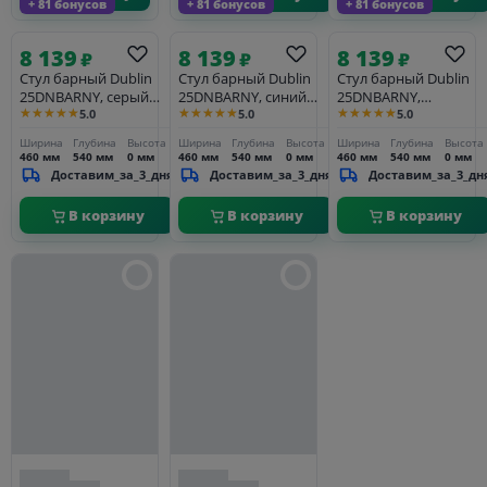
+ 81 бонусов
+ 81 бонусов
+ 81 бонусов
8 139
8 139
8 139
₽
₽
₽
Стул барный Dublin
Стул барный Dublin
Стул барный Dublin
25DNBARNY, серый
25DNBARNY, синий
25DNBARNY,
★★★★★
★★★★★
★★★★★
5.0
5.0
5.0
велюр (MJ9-75)
велюр (MJ9-117)
кремовый
Ширина
Глубина
Высота
Ширина
Глубина
Высота
Ширина
Глубина
Высота
460 мм
540 мм
0 мм
460 мм
540 мм
0 мм
460 мм
540 мм
0 мм
Доставим_за_3_дня
Доставим_за_3_дня
Доставим_за_3_дн
В корзину
В корзину
В корзину