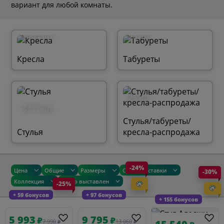
вариант для любой комнаты.
1969 шт.
95 шт.
Кресла
Табуреты
25 шт.
3717 шт.
Стулья/табуреты/
Стулья
кресла-распродажа
-24%
Цена
Общие
Размеры
Сроки доставки
-30%
Коллекция
Товар выставлен
-25%
+ 59 бонусов
+ 97 бонусов
+ 155 бонусов
5 993
9 795
₽
₽
7 990
13 060
₽
₽