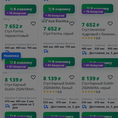
В корзину
В корзину
В корзину
+ 76 бонусов
+ 76 бонусов
+ 76 бонусов
7 652
₽
7 652
₽
7 652
₽
Стул Sevenstar
Стул Forma
Стул Forma, серый
пудровый с белыми
терракотовый
★★★★★
5.0
ножками
Ширина
Глубина
Высота
Ширина
Глубина
Высота
Ширина
Глубина
Высота
460 мм
480 мм
750 мм
460 мм
480 мм
750 мм
480 мм
530 мм
800 мм
Доставим_за_3_дн
Новинка
В корзину
В корзину
В корзину
+ 81 бонусов
+ 81 бонусов
+ 81 бонусов
8 139
8 139
₽
₽
8 139
₽
Стул барный Dublin
Стул барный Dublin
Стул барный
25DNMIRA, белый
25DNMIRA, серый
Dublin 25DNTRAVIS,
★★★★★
★★★★★
5.0
5.0
серый (VIVALDI15)
Ширина
Глубина
Высота
Ширина
Глубина
Высота
Ширина
Глубина
Высота
470 мм
490 мм
0 мм
535 мм
470 мм
0 мм
535 мм
470 мм
0 мм
доставим за 3
Доставим_за_3_дня
Доставим_за_3_дн
дня
В корзину
В корзину
В корзину