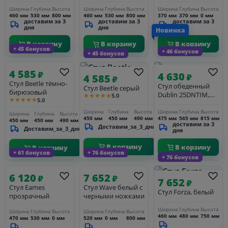
ножки светлый
ножки светлый
BLACK, чёрный
Ширина
Глубина
Высота
Ширина
Глубина
Высота
Ширина
Глубина
Высота
бук, цвет чёрный
бук, цвет светло-
460 мм
530 мм
800 мм
460 мм
530 мм
800 мм
370 мм
370 мм
0 мм
(B-03)
серый (GR-01)
доставим за 3
доставим за 3
доставим за 3
дня
дня
дня
Новинка
В корзину
В корзину
В корзину
+ 45 бонусов
+ 46 бонусов
+ 45 бонусов
4 585
₽
4 630
₽
4 585
₽
Стул Beetle тёмно-
Стул обеденный
Стул Beetle серый
бирюзовый
Dublin 25DNTIM,
★★★★★
5.0
★★★★★
5.0
темно-серый (GR-
04)
Ширина
Глубина
Высота
Ширина
Глубина
Высота
Ширина
Глубина
Высота
475 мм
565 мм
815 мм
450 мм
450 мм
490 мм
450 мм
450 мм
490 мм
доставим за 3
Доставим_за_3_дня
Доставим_за_3_дня
дня
В корзину
В корзину
В корзину
+ 61 бонусов
+ 76 бонусов
+ 76 бонусов
6 120
7 652
₽
₽
7 652
₽
Стул Eames
Стул Wave белый с
Стул Forza, белый
прозрачный
черными ножками
Ширина
Глубина
Высота
Ширина
Глубина
Высота
Ширина
Глубина
Высота
460 мм
480 мм
750 мм
470 мм
530 мм
0 мм
520 мм
0 мм
800 мм