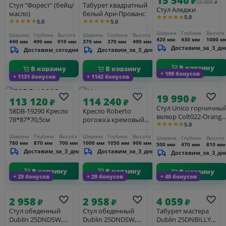
15 540
₽
22 200
₽
Стул "Форест" (бейц/
Табурет квадратный
Стул Аледжи
масло)
белый Ари-Прованс
★★★★★
5.0
★★★★★
★★★★★
5.0
5.0
Ширина
Глубина
Высота
Ширина
Глубина
Высота
Ширина
Глубина
Высота
420 мм
430 мм
1000 м
440 мм
490 мм
910 мм
370 мм
370 мм
490 мм
Доставим_за_3_дн
Доставим_сегодня
Доставим_за_3_дня
В корзину
В корзину
В корзину
+ 199 бонусов
+ 1131 бонусов
+ 1142 бонусов
19 990
₽
113 120
114 240
₽
₽
Стул Unico горчичны
58DB-19290 Кресло
Кресло Roberto
велюр Colt022-Orang
78*87*70,5см
рогожка кремовый
★★★★★
5.0
50*47*81см
BOTEGA SVBEG
105*100*90см
Ширина
Глубина
Высота
Ширина
Глубина
Высота
Ширина
Глубина
Высота
780 мм
870 мм
700 мм
1000 мм
1050 мм
900 мм
500 мм
470 мм
810 мм
Доставим_за_3_дня
Доставим_за_3_дня
Доставим_за_3_дн
В корзину
В корзину
В корзину
+ 29 бонусов
+ 29 бонусов
+ 40 бонусов
2 958
2 958
4 059
₽
₽
₽
Стул обеденный
Стул обеденный
Табурет мастера
Dublin 25DNDSW,
Dublin 25DNDSW,
Dublin 25DNBILLY