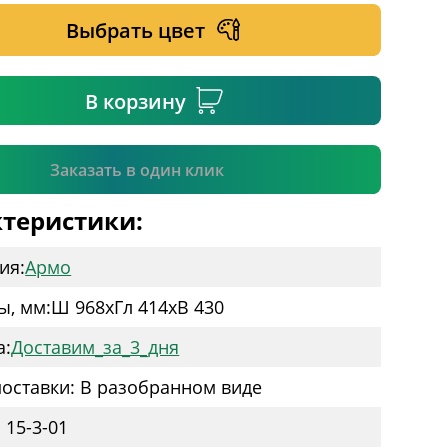
Выбрать цвет
ательное поле
В корзину
Подтвердить
Заказать в один клик
теристики:
ия:
Армо
ы, мм:
Ш 968
x
Гл 414
x
В 430
а:
Доставим_за_3_дня
оставки: В разобранном виде
 15-3-01