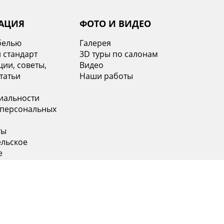
АЦИЯ
ФОТО И ВИДЕО
белью
Галерея
 стандарт
3D туры по салонам
ии, советы,
Видео
татьи
Наши работы
иальности
 персональных
ты
ельское
е
 (499) 653-69-67
+7 (812) 748-26-45
ва с 10:00 до 21:00
Санкт-Петербург с 10:00 до 21:00