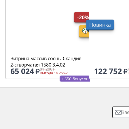
-20%
Новинка
Витрина массив сосны Скандия
2-створчатая 1580 3.4.02
65 024
122 752
81 280
Выгода 16 256
+ 650 бонусов