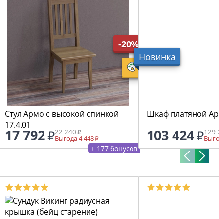
-20%
Новинка
Стул Армо с высокой спинкой
Шкаф платяной Арм
17.4.01
17 792
103 424
22 240
129 
Выгода 4 448
Выго
+ 177 бонусов