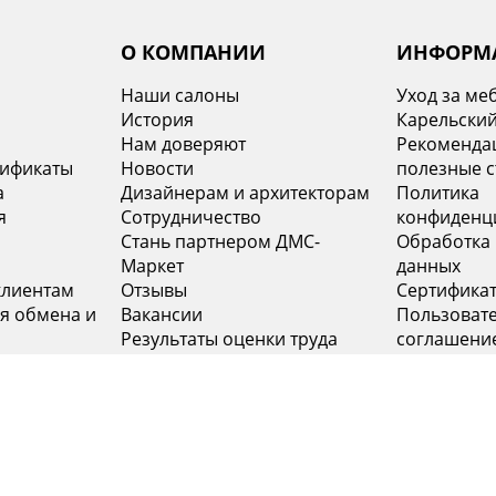
О КОМПАНИИ
ИНФОРМ
Наши салоны
Уход за ме
История
Карельский
х
Нам доверяют
Рекомендац
тификаты
Новости
полезные с
а
Дизайнерам и архитекторам
Политика
я
Сотрудничество
конфиденц
Стань партнером ДМС-
Обработка
Маркет
данных
клиентам
Отзывы
Сертифика
я обмена и
Вакансии
Пользоват
Результаты оценки труда
соглашени
Контакты
INFO@DMS-SPB.RU
8 (800) 555-04-76
+7
Наш электронный адрес
Звонок по России бесплатный
Моск