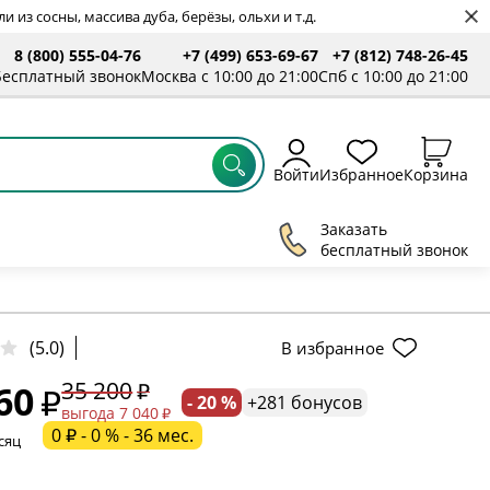
 из сосны, массива дуба, берёзы, ольхи и т.д.
8 (800) 555-04-76
+7 (499) 653-69-67
+7 (812) 748-26-45
Бесплатный звонок
Москва с 10:00 до 21:00
Спб с 10:00 до 21:00
Войти
Избранное
Корзина
Заказать
бесплатный звонок
(5.0)
В избранное
35 200
60
- 20 %
+281 бонусов
ельное поле
выгода 7 040
0 ₽ - 0 % - 36 мес.
сяц
ательное поле