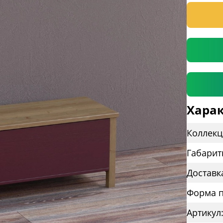
* необяз
Харак
Коллекц
Габарит
Доставк
Форма п
Артикул: