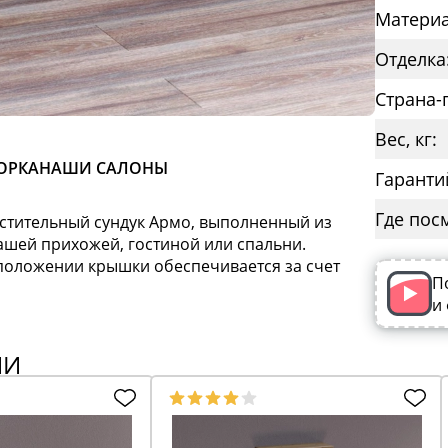
Материа
Отделка
Страна-
Вес, кг:
ОРКА
НАШИ САЛОНЫ
Гаранти
Где пос
естительный сундук Армо, выполненный из
ашей прихожей, гостиной или спальни.
положении крышки обеспечивается за счет
П
и
ИИ