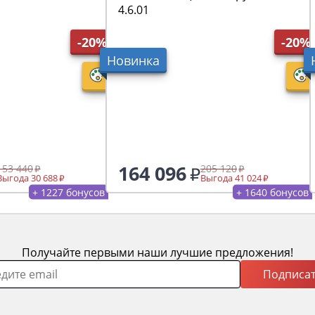
4.6.01
-20%
-20%
Новинка
164 096
153 440
205 120
Выгода 30 688
Выгода 41 024
+ 1227 бонусов
+ 1640 бонусов
Получайте первыми наши лучшие предложения!
Подписат