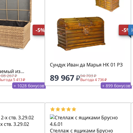
-5%
-5%
Сундук Иван да Марья НК 01 РЗ
аемый из
89 967
108 267
94 703
 ротанга, цвет
Выгода 5 413
Выгода 4 736
+ 1028 бонусов
+ 899 бонусов
 ств. 3.29.02
Стеллаж с ящиками Брусно