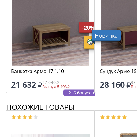
-20%
Новинка
Банкетка Армо 17.1.10
Сундук Армо 15
21 632
28 160
27 040
35
Выгода 5 408
Выг
+ 216 бонусов
ПОХОЖИЕ ТОВАРЫ