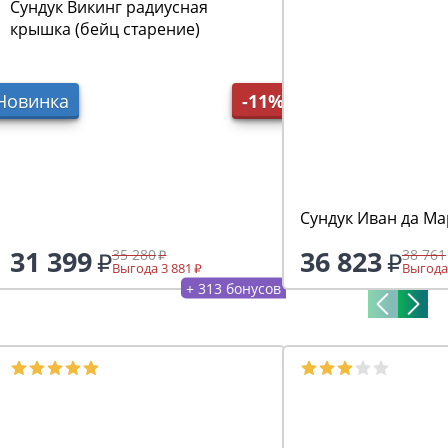
Сундук Викинг радиусная
крышка (бейц старение)
Новинка
-11%
Сундук Иван да Ма
31 399
36 823
35 280
38 761
Выгода 3 881
Выгода
+ 313 бонусов