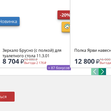
-20%
Новинка
Зеркало Брусно (с полкой) для
Полка Ярви навесн
туалетного стола 11.3.01
8 704
12 800
10 880
16 000
Выгода 2 176
Выгода
+ 87 бонусов
ься