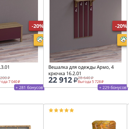
-20%
-20%
.3.01
Вешалка для одежды Армо, 4
крючка 16.2.01
22 912
 200
28 640
ода 7 040
Выгода 5 728
+ 281 бонусов
+ 229 бонусов