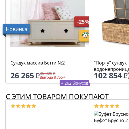
-25%
Новинка
Сундук массив Бетти №2
"Порту" сундук
водонепрониц
26 265
102 854
35 020
искусственного
Выгода 8 755
соломенный
+ 262 бонусов
С ЭТИМ ТОВАРОМ ПОКУПАЮТ
Буфет Брусно 2-х