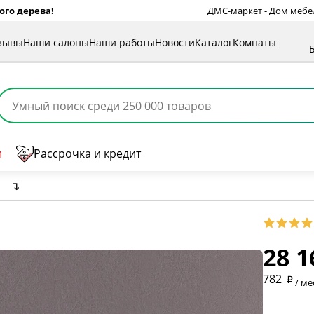
ого дерева!
ДМС-маркет - Дом мебели
зывы
Наши салоны
Наши работы
Новости
Каталог
Комнаты
и
Рассрочка и кредит
1
↴
28 1
* обязат
782
/ ме
* необяз