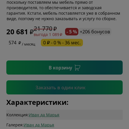
поскольку поставляем мы мебель прямо от
производителя, то обеспечивается и заводская
гарантия. Кстати, мебель поставляется уже в собранном
* обязательное поле
виде, поэтому не нужно заказывать и услугу по сборке.
21 770
20 681
- 5 %
+206 бонусов
выгода 1 089
* необязательное поле
574
0 ₽ - 0 % - 36 мес.
/ месяц
* необязательное поле
В корзину
Подтвердить
Заказать в один клик
Характеристики:
Коллекция:
Иван да Марья
Галерея:
Иван да Марья