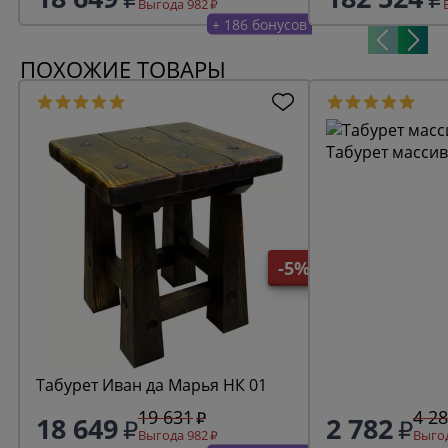
Выгода 982
+ 186 бонусов
ПОХОЖИЕ ТОВАРЫ
Табурет массив
-5%
Табурет Иван да Марья НК 01
19 631
4 2
18 649
2 782
Выгода 982
Выгод