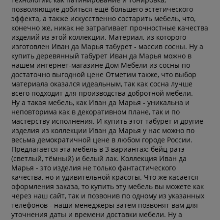
позволяющие добиться ещё большего эстетического
эффекта, а также искусственно состарить мебель, что,
конечно же, никак не затрагивает прочностные качества
изделий из этой коллекции. Материал, из которого
изготовлен Иван да Марья табурет - массив сосны. Ну а
купить деревянный табурет Иван да Марья можно в
нашем интернет-магазине Дом Мебели из сосны по
достаточно выгодной цене Отметим также, что выбор
материала оказался идеальным, так как сосна лучше
всего подходит для производства добротной мебели.
Ну а такая мебель, как Иван да Марья - уникальна и
неповторима как в декоративном плане, так и по
мастерству исполнения. И купить этот табурет и другие
изделия из коллекции Иван да Марья у нас можно по
весьма демократичной цене в любом городе России.
Предлагается эта мебель в 3 вариантах: бейц ратэ
(светлый, тёмный) и белый лак. Коллекция Иван да
Марья - это изделия не только фантастического
качества, но и удивительной красоты. Что же касается
оформления заказа, то купить эту мебель вы можете как
через наш сайт, так и позвонив по одному из указанных
телефонов - наши менеджеры затем позвонят вам для
уточнения даты и времени доставки мебели. Ну а