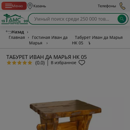
Спб с 10:00 до 21:00
Меню
Казань
Телефоны
Назад
›
Главная
›
Гостиная Иван да
Табурет Иван да Марья
Марья
›
НК 05
↴
ТАБУРЕТ ИВАН ДА МАРЬЯ НК 05
(0.0)
В избранное