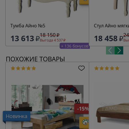
Тумба Айно №5
Стул Айно мягк
18 150
24
13 613
18 458
Выгода 4 537
Выг
+ 136 бонусов
ПОХОЖИЕ ТОВАРЫ
-15%
Новинка