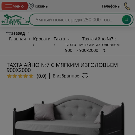
Спб с 10:00 до 21:00
Меню
Казань
Телефоны
Назад
›
Главная
›
Кровати
Тахта
-
Тахта Айно №7 с
›
›
тахта
мягким изголовьем
900
›
900х2000
↴
ТАХТА АЙНО №7 С МЯГКИМ ИЗГОЛОВЬЕМ
900Х2000
(0.0)
В избранное