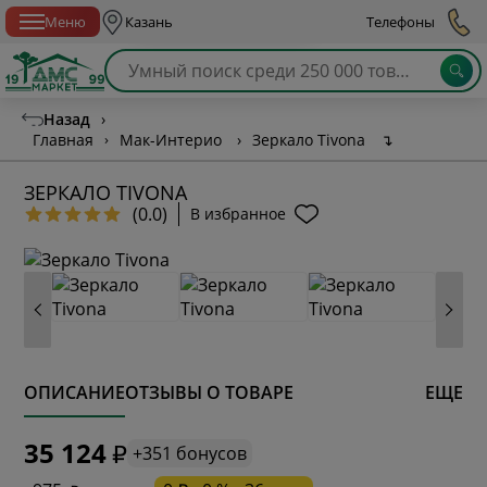
Спб с 10:00 до 21:00
Меню
Казань
Телефоны
Назад
›
Главная
›
Мак-Интерио
›
Зеркало Tivona
↴
ЗЕРКАЛО TIVONA
(0.0)
В избранное
ОПИСАНИЕ
ОТЗЫВЫ О ТОВАРЕ
ЕЩЕ
* обязательное поле
35 124
+351 бонусов
* необязательное поле