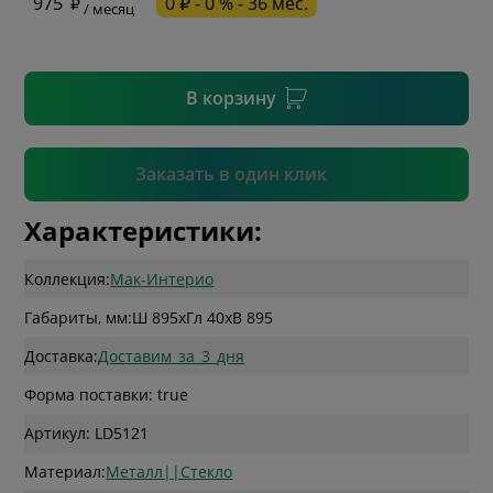
975
0 ₽ - 0 % - 36 мес.
/ месяц
* необязательное поле
В корзину
Подтвердить
Заказать в один клик
Характеристики:
Коллекция:
Мак-Интерио
Габариты, мм:
Ш 895
x
Гл 40
x
В 895
Доставка:
Доставим_за_3_дня
Форма поставки: true
Артикул: LD5121
Материал:
Металл||Стекло