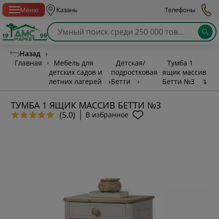
Спб с 10:00 до 21:00
Меню
Казань
Телефоны
Назад
›
Главная
›
Мебель для
Детская/
Тумба 1
детских садов и
подростковая
ящик массив
летних лагерей
›
Бетти
›
Бетти №3
↴
ТУМБА 1 ЯЩИК МАССИВ БЕТТИ №3
(5.0)
В избранное