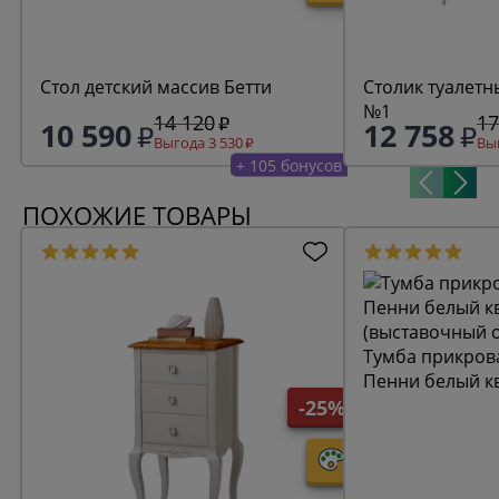
Стол детский массив Бетти
Столик туалетн
№1
14 120
17
10 590
12 758
Выгода 3 530
Выг
+ 105 бонусов
ПОХОЖИЕ ТОВАРЫ
Тумба прикров
Пенни белый к
(выставочный 
-25%