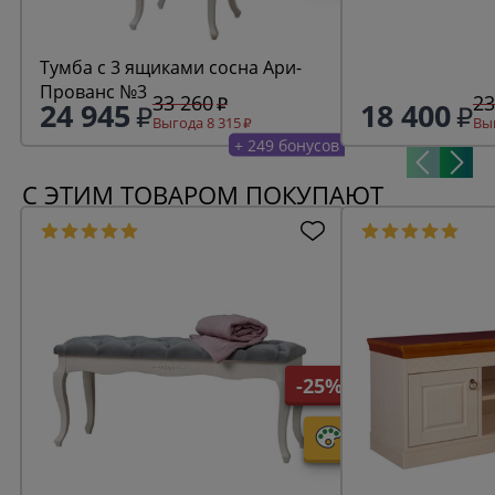
Тумба с 3 ящиками сосна Ари-
Прованс №3
33 260
23
24 945
18 400
Выгода 8 315
Выг
+ 249 бонусов
С ЭТИМ ТОВАРОМ ПОКУПАЮТ
-25%