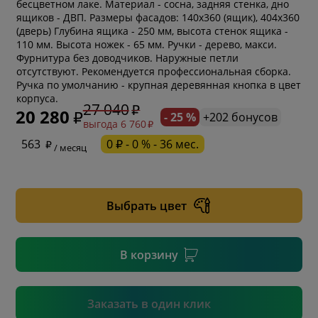
бесцветном лаке. Материал - сосна, задняя стенка, дно
ящиков - ДВП. Размеры фасадов: 140х360 (ящик), 404х360
(дверь) Глубина ящика - 250 мм, высота стенок ящика -
110 мм. Высота ножек - 65 мм. Ручки - дерево, макси.
Фурнитура без доводчиков. Наружные петли
отсутствуют. Рекомендуется профессиональная сборка.
Ручка по умолчанию - крупная деревянная кнопка в цвет
корпуса.
27 040
20 280
- 25 %
+202 бонусов
выгода 6 760
* обязательное поле
563
0 ₽ - 0 % - 36 мес.
/ месяц
* необязательное поле
Выбрать цвет
* необязательное поле
В корзину
Подтвердить
Заказать в один клик