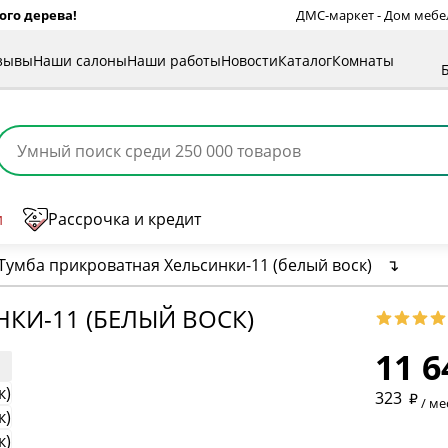
ого дерева!
ДМС-маркет - Дом мебели
зывы
Наши салоны
Наши работы
Новости
Каталог
Комнаты
и
Рассрочка и кредит
Тумба прикроватная Хельсинки-11 (белый воск)
↴
* обязат
КИ-11 (БЕЛЫЙ ВОСК)
11 6
* необяз
323
/ ме
* необяз