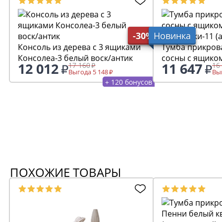
-30%
Новинка
Консоль из дерева с 3 ящиками
Тумба прикров
Консолеа-3 белый воск/антик
сосны с ящико
12 012
11 647
17 160
16
Хельсинки-11 (
Выгода 5 148
Выг
+ 120 бонусов
ПОХОЖИЕ ТОВАРЫ