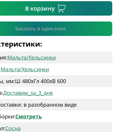
В корзину
Подтвердить
Заказать в один клик
теристики:
ия:
Мальта/Хельсинки
:
Мальта/Хельсинки
ы, мм:
Ш 480
x
Гл 400
x
В 600
а:
Доставим_за_3_дня
оставки: в разобранном виде
борки:
Смотреть
л:
Сосна