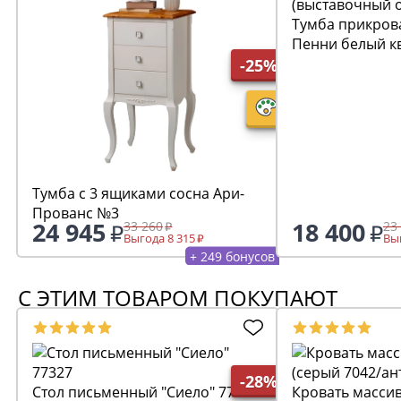
Тумба прикров
Пенни белый к
(выставочный 
-25%
Тумба с 3 ящиками сосна Ари-
Прованс №3
24 945
18 400
33 260
23
Выгода 8 315
Выг
+ 249 бонусов
С ЭТИМ ТОВАРОМ ПОКУПАЮТ
-28%
Стол письменный "Сиело" 77327
Кровать массив