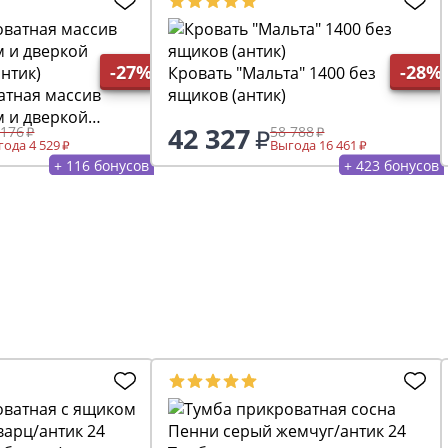
-27%
-28%
Кровать "Мальта" 1400 без
атная массив
ящиков (антик)
м и дверкой
42 327
 176
58 788
антик)
ода 4 529
Выгода 16 461
+ 116 бонусов
+ 423 бонусов