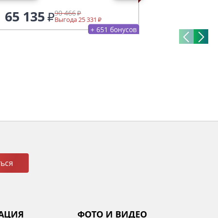
65 135
90 466
Выгода 25 331
+ 651 бонусов
ься
АЦИЯ
ФОТО И ВИДЕО