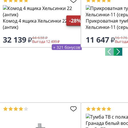
-28%
Комод 4 ящика Хельсинки 22
Прикроватная тумба с ящ
(антик)
Хельсинки-11 (сер
32 139
11 647
44 638
16 176
Выгода 12 499
Выгода
+ 321 бонусов