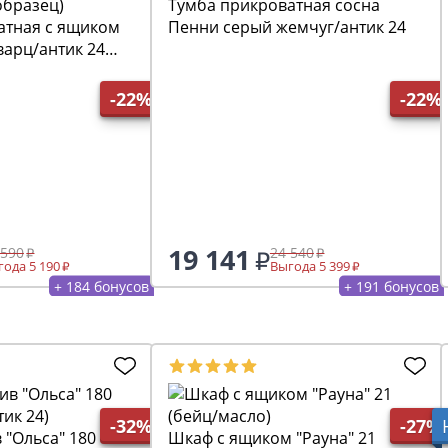
Тумба прикроватная сосна
атная с ящиком
Пенни серый жемчуг/антик 24
варц/антик 24
образец)
-22%
-22%
19 141
 590
24 540
ода 5 190
Выгода 5 399
+ 184 бонусов
+ 191 бонусов
-32%
-27%
 "Ольса" 180
Шкаф с ящиком "Рауна" 21