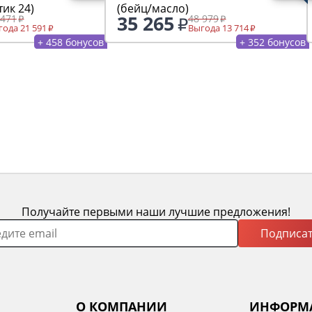
тик 24)
(бейц/масло)
35 265
 471
48 979
ода 21 591
Выгода 13 714
+ 458 бонусов
+ 352 бонусов
Получайте первыми наши лучшие предложения!
Подписат
О КОМПАНИИ
ИНФОРМ