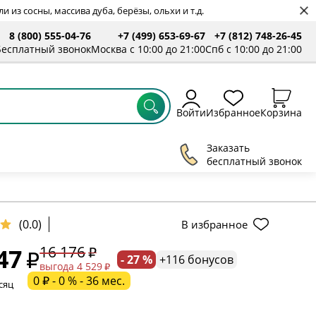
 из сосны, массива дуба, берёзы, ольхи и т.д.
8 (800) 555-04-76
+7 (499) 653-69-67
+7 (812) 748-26-45
Бесплатный звонок
Москва с 10:00 до 21:00
Спб с 10:00 до 21:00
Войти
Избранное
Корзина
Заказать
бесплатный звонок
ельное поле
(0.0)
В избранное
16 176
47
- 27 %
+116 бонусов
ательное поле
выгода 4 529
0 ₽ - 0 % - 36 мес.
сяц
ательное поле