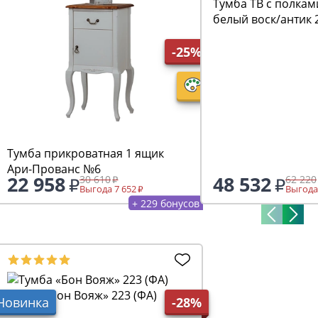
Тумба ТВ с полкам
белый воск/антик 
-25%
Тумба прикроватная 1 ящик
Ари-Прованс №6
22 958
48 532
30 610
62 220
Выгода 7 652
Выгода
+ 229 бонусов
Тумба «Бон Вояж» 223 (ФА)
Новинка
-28%