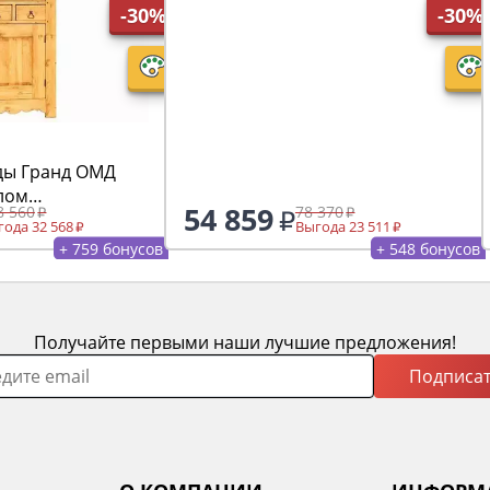
-30%
-30%
ды Гранд ОМД
лом
54 859
8 560
78 370
ода 32 568
Выгода 23 511
+ 759 бонусов
+ 548 бонусов
Получайте первыми наши лучшие предложения!
Подписат