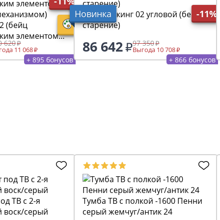
-11%
Новинка
-11%
Буфет Викинг 02 угловой (бейц
йц
старение)
гким элементом
86 642
0 620
97 350
 механизмом)
ода 11 068
Выгода 10 708
+ 895 бонусов
+ 866 бонусов
од ТВ с 2-я
Тумба ТВ с полкой -1600 Пенни
 воск/серый
серый жемчуг/антик 24