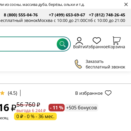
 из сосны, массива дуба, берёзы, ольхи и т.д.
8 (800) 555-04-76
+7 (499) 653-69-67
+7 (812) 748-26-45
Бесплатный звонок
Москва с 10:00 до 21:00
Спб с 10:00 до 21:00
Войти
Избранное
Корзина
Заказать
бесплатный звонок
ельное поле
(4.5)
В избранное
56 760
16
- 11 %
+505 бонусов
ательное поле
выгода 6 244
0 ₽ - 0 % - 36 мес.
месяц
ательное поле