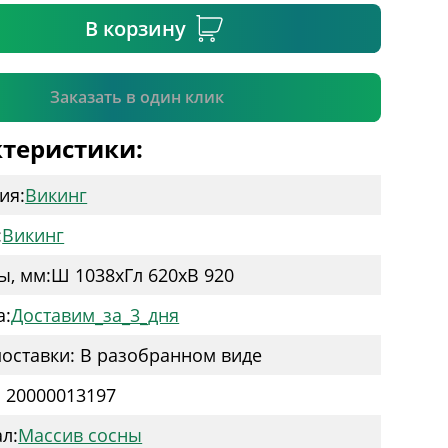
В корзину
Подтвердить
Заказать в один клик
теристики:
ия:
Викинг
:
Викинг
ы, мм:
Ш 1038
x
Гл 620
x
В 920
а:
Доставим_за_3_дня
оставки: В разобранном виде
: 20000013197
л:
Массив сосны