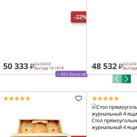
-22%
50 333
48 532
64 530
62 220
Выгода 14 197
Выгода
+ 503 бонусов
Стол прямоугольн
журнальный 4 ящи