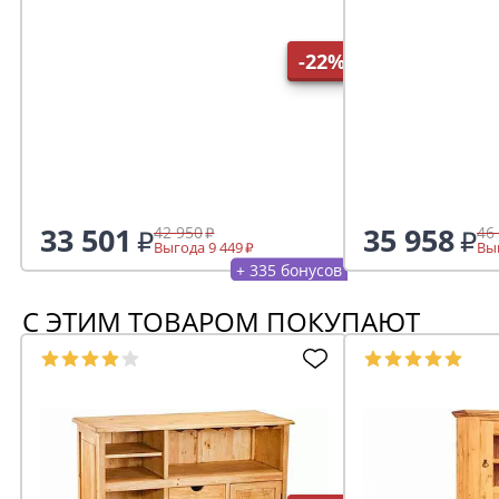
-22%
33 501
35 958
42 950
46
Выгода 9 449
Выг
+ 335 бонусов
С ЭТИМ ТОВАРОМ ПОКУПАЮТ