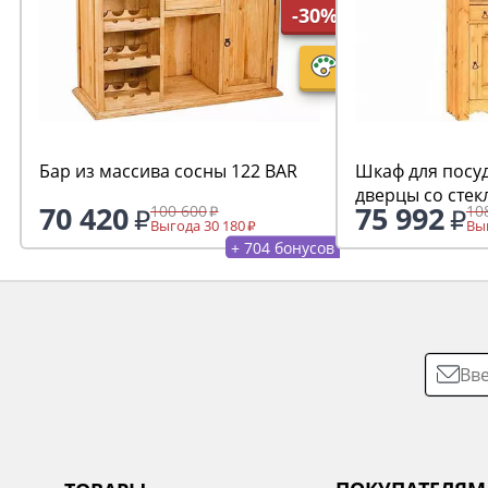
-30%
Бар из массива сосны 122 BAR
Шкаф для посу
дверцы со стек
70 420
75 992
100 600
10
GD.HOM.DEB.V
Выгода 30 180
Выг
+ 704 бонусов