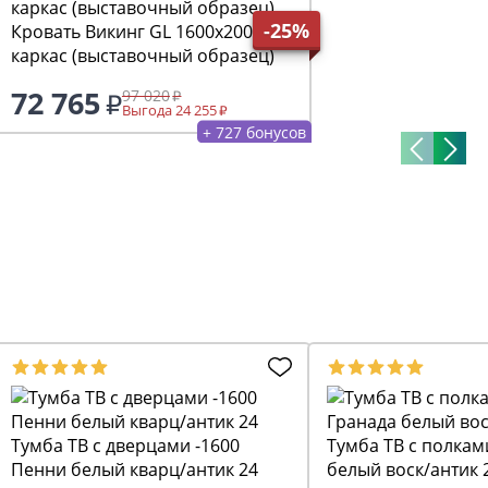
-25%
Кровать Викинг GL 1600х2000
каркас (выставочный образец)
72 765
97 020
Выгода 24 255
+ 727 бонусов
Тумба ТВ с дверцами -1600
Тумба ТВ с полкам
Пенни белый кварц/антик 24
белый воск/антик 