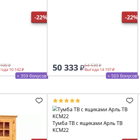
-22%
-22%
50 333
 100
64 530
ода 10 142
Выгода 14 197
+ 359 бонусов
+ 503 бонусов
Тумба ТВ с ящиками Арль ТВ
KCM22