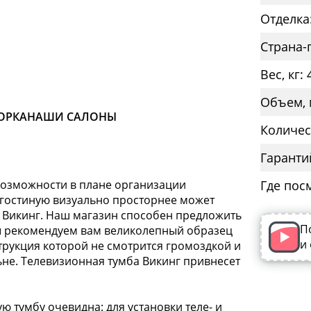
Отделка
Страна-
Вес, кг: 
Объем, 
ОРКА
НАШИ САЛОНЫ
Количес
Гаранти
озможности в плане организации
Где пос
 гостиную визуально просторнее может
В Викинг. Наш магазин способен предложить
П
ы рекомендуем вам великолепный образец
и
рукция которой не смотрится громоздкой и
льне. Телевизионная тумба Викинг привнесет
 тумбу очевидна: для установки теле- и