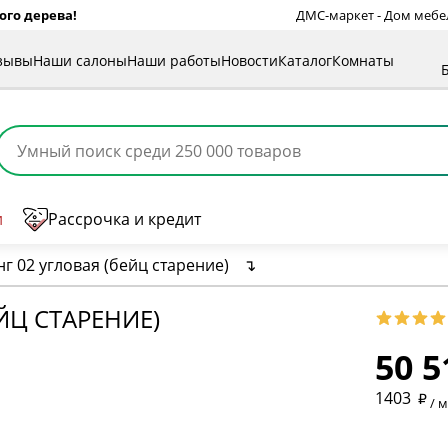
ого дерева!
ДМС-маркет - Дом мебели
зывы
Наши салоны
Наши работы
Новости
Каталог
Комнаты
и
Рассрочка и кредит
г 02 угловая (бейц старение)
↴
* обязат
ЙЦ СТАРЕНИЕ)
50 5
* необяз
1403
/ 
* необяз