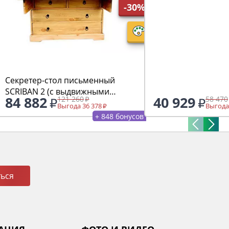
-30%
Секретер-стол письменный
SCRIBAN 2 (с выдвижными
84 882
40 929
121 260
58 470
ящиками)
Выгода 36 378
Выгода
+ 848 бонусов
ься