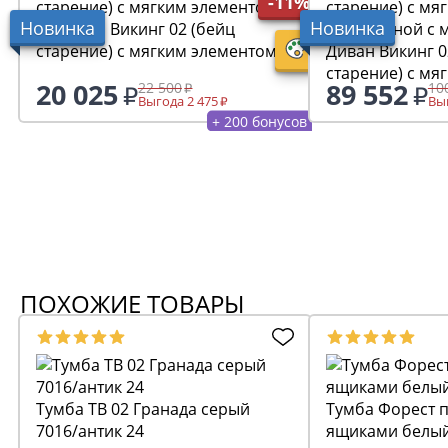
-11%
Новинка
Новинка
Банкетка Викинг 02 (бейц
старение) с мягким элементом
Диван Викинг 02 (бе
старение) с мя
20 025
89 552
22 500
10
(раскладной с
Выгода 2 475
Выг
+ 200 бонусов
ПОХОЖИЕ ТОВАРЫ
Тумба ТВ 02 Гранада серый
Тумба Форест п
7016/антик 24
ящиками белый