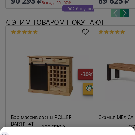
90 293
89 625
Выгода 25 467
+ 902 бонусов
С ЭТИМ ТОВАРОМ ПОКУПАЮТ
-30%
Бар массив сосны ROLLER-
Скамья MEXICA
BAR1P+4T
133 320
27
93 324
18 900
Выгода 39 996
Выг