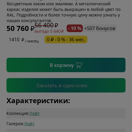
бесцветным лаком или эмалями. А металлический
каркас изделия может быть выкрашен в любой цвет по
* обязательное поле
RAL. Подробности и более точную цену можно узнать у
наших консультантов.
56 400
50 760
- 10 %
+507 бонусов
выгода 5 640
* необязательное поле
1410
0 ₽ - 0 % - 36 мес.
/ месяц
* необязательное поле
В корзину
Подтвердить
Заказать в один клик
Характеристики:
Коллекция:
Лофт
Галерея:
Лофт