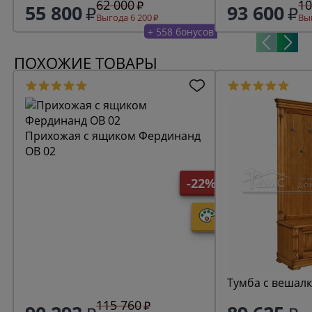
62 000
10
55 800
93 600
Выгода 6 200
Выг
+ 558 бонусов
ПОХОЖИЕ ТОВАРЫ
Прихожая с ящиком Фердинанд
ОВ 02
-22%
Тумба с вешал
115 760