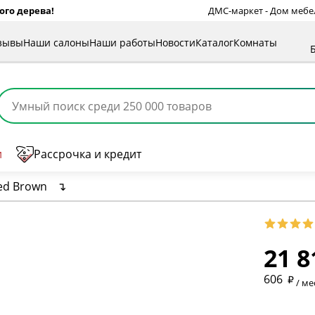
ого дерева!
ДМС-маркет - Дом мебели
зывы
Наши салоны
Наши работы
Новости
Каталог
Комнаты
и
Рассрочка и кредит
red Brown
↴
* обязат
21 8
* необяз
606
/ ме
* необяз