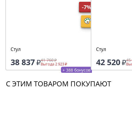
-7%
Стул
Стул
38 837
42 520
41 760
45
Выгода 2 923
Выг
+ 388 бонусов
С ЭТИМ ТОВАРОМ ПОКУПАЮТ