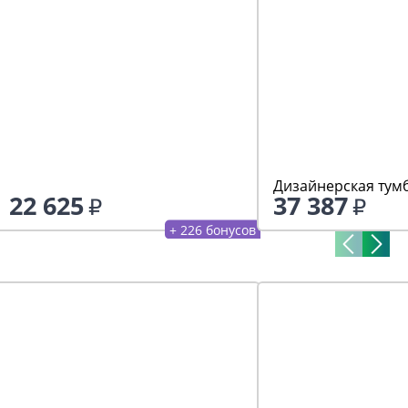
Дизайнерская тумб
22 625
37 387
+ 226 бонусов