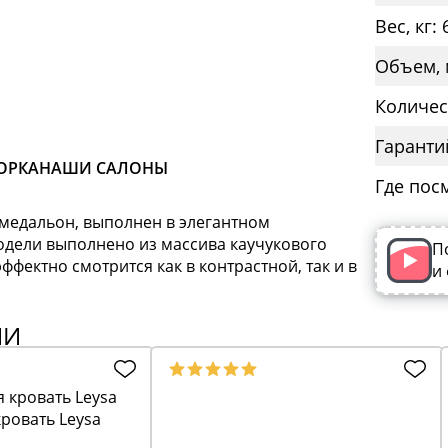
Вес, кг: 
Объем, 
Количес
Гаранти
ОРКА
НАШИ САЛОНЫ
Где пос
 медальон, выполнен в элегантном
одели выполнено из массива каучукового
П
эффектно смотрится как в контрастной, так и в
и
ИИ
ровать Leysa