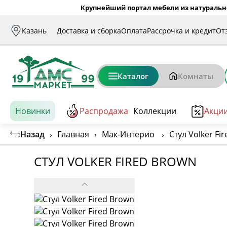
Крупнейший портал мебели из натуральн
Казань
Доставка и сборка
Оплата
Рассрочка и кредит
От
Каталог
Комнаты
Новинки
Распродажа
Коллекции
Акци
Назад
›
Главная
›
Мак-Интерио
›
Стул Volker Fi
СТУЛ VOLKER FIRED BROWN