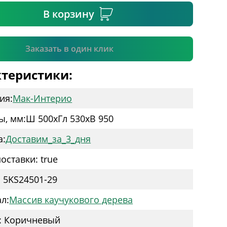
В корзину
Подтвердить
Заказать в один клик
теристики:
ия:
Мак-Интерио
ы, мм:
Ш 500
x
Гл 530
x
В 950
а:
Доставим_за_3_дня
оставки: true
: 5KS24501-29
л:
Массив каучукового дерева
: Коричневый