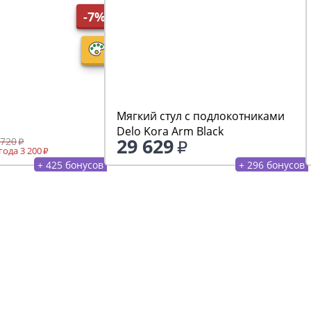
-7%
Мягкий стул с подлокотниками
Delo Kora Arm Black
29 629
 720
ода 3 200
+ 425 бонусов
+ 296 бонусов