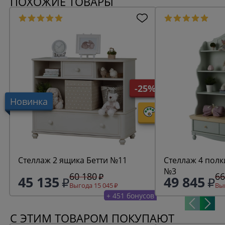
ПОХОЖИЕ ТОВАРЫ
-25%
Новинка
Стеллаж 2 ящика Бетти №11
Стеллаж 4 полк
№3
60 180
66
45 135
49 845
Выгода 15 045
Выг
+ 451 бонусов
С ЭТИМ ТОВАРОМ ПОКУПАЮТ