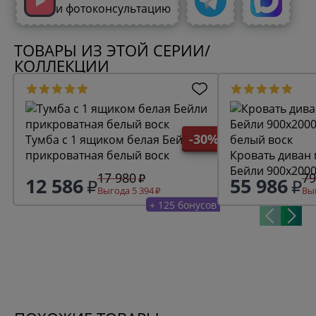
и фотоконсультацию
ТОВАРЫ ИЗ ЭТОЙ СЕРИИ/
КОЛЛЕКЦИИ
-30%
Тумба с 1 ящиком белая Бейли
прикроватная белый воск
Кровать диван
Бейли 900х200
17 980
79
12 586
55 986
белый воск
Выгода 5 394
Выг
+ 125 бонусов