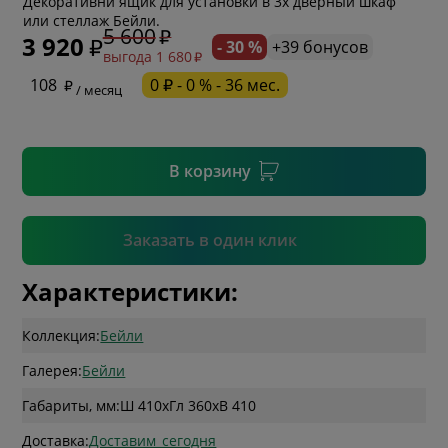
Декоративнй ящик для установки в 3х дверный шкаф
или стеллаж Бейли.
5 600
3 920
- 30 %
+39 бонусов
выгода 1 680
* необязательное поле
108
0 ₽ - 0 % - 36 мес.
/ месяц
* необязательное поле
В корзину
Подтвердить
Заказать в один клик
Характеристики:
Коллекция:
Бейли
Галерея:
Бейли
Габариты, мм:
Ш 410
x
Гл 360
x
В 410
Доставка:
Доставим_сегодня