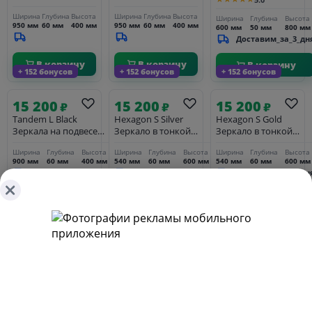
подвесе 10см
подвесе 10см
Ширина
Глубина
Высота
Ширина
Глубина
Высота
Ширина
Глубина
Высота
950 мм
60 мм
400 мм
950 мм
60 мм
400 мм
600 мм
50 мм
800 мм
Доставим_за_3_дн
В корзину
В корзину
В корзину
+ 152 бонусов
+ 152 бонусов
+ 152 бонусов
15 200
15 200
15 200
₽
₽
₽
Tandem L Black
Hexagon S Silver
Hexagon S Gold
Зеркала на подвесе
Зеркало в тонкой
Зеркало в тонкой
30см
раме Smal
раме Smal
Ширина
Глубина
Высота
Ширина
Глубина
Высота
Ширина
Глубина
Высота
900 мм
60 мм
400 мм
540 мм
60 мм
600 мм
540 мм
60 мм
600 мм
Доставим_за_3_дня
Доставим_за_3_дня
Доставим_за_3_дн
-30%
В корзину
В корзину
В корзину
+ 108 бонусов
+ 159 бонусов
+ 159 бонусов
10 808
₽
15 900
15 900
15 440
₽
₽
₽
Зеркало бежевое из
Ala M Black Зеркало в
Balance S Black 2
дерева ЛеБо
тонкой раме Smal
зеркала по 30см на
★★★★★
119.89
красном шнуре
Ширина
Глубина
Высота
Ширина
Глубина
Высота
Ширина
Глубина
Высота
700 мм
60 мм
700 мм
600 мм
60 мм
750 мм
620 мм
24 мм
920 мм