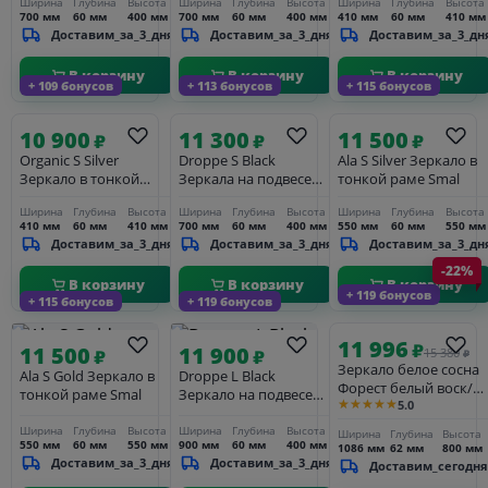
Ширина
Глубина
Высота
Ширина
Глубина
Высота
Ширина
Глубина
Высота
700 мм
60 мм
400 мм
700 мм
60 мм
400 мм
410 мм
60 мм
410 мм
Доставим_за_3_дня
Доставим_за_3_дня
Доставим_за_3_дн
В корзину
В корзину
В корзину
+ 109 бонусов
+ 113 бонусов
+ 115 бонусов
10 900
11 300
11 500
₽
₽
₽
Organic S Silver
Droppe S Black
Ala S Silver Зеркало в
Зеркало в тонкой
Зеркала на подвесе
тонкой раме Smal
раме Smal
10см
Ширина
Глубина
Высота
Ширина
Глубина
Высота
Ширина
Глубина
Высота
410 мм
60 мм
410 мм
700 мм
60 мм
400 мм
550 мм
60 мм
550 мм
Доставим_за_3_дня
Доставим_за_3_дня
Доставим_за_3_дн
-22%
В корзину
В корзину
В корзину
+ 119 бонусов
+ 115 бонусов
+ 119 бонусов
11 996
₽
11 500
11 900
₽
₽
15 380
₽
Зеркало белое сосна
Ala S Gold Зеркало в
Droppe L Black
Форест белый воск/
тонкой раме Smal
Зеркало на подвесе
★★★★★
5.0
серый
30см
Ширина
Глубина
Высота
Ширина
Глубина
Высота
Ширина
Глубина
Высота
550 мм
60 мм
550 мм
900 мм
60 мм
400 мм
1086 мм
62 мм
800 мм
Доставим_за_3_дня
Доставим_за_3_дня
Доставим_сегодня