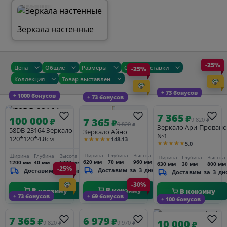
473 шт.
Зеркала настенные
-25%
Цена
Общие
Размеры
Сроки доставки
-25%
Коллекция
Товар выставлен
+ 73 бонусов
+ 1000 бонусов
+ 73 бонусов
7 365
₽
100 000
7 365
₽
9 820
₽
₽
9 820
₽
Зеркало Ари-Прованс
58DB-23164 Зеркало
Зеркало Айно
№1
120*120*4.8см
★★★★★
148.13
★★★★★
5.0
Ширина
Глубина
Высота
Ширина
Глубина
Высота
Ширина
Глубина
Высота
620 мм
70 мм
960 мм
1200 мм
40 мм
1200 мм
630 мм
30 мм
800 мм
-25%
Доставим_за_3_дня
Доставим_за_3_дня
Доставим_за_3_дн
-30%
В корзину
В корзину
В корзину
+ 73 бонусов
+ 69 бонусов
+ 100 бонусов
7 365
6 979
₽
₽
10 000
9 820
9 970
₽
₽
₽