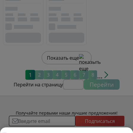
Показать еще
...
1
2
3
4
5
6
7
8
Перейти
Перейти на страницу
Получайте первыми наши лучшие предложения!
Подписаться