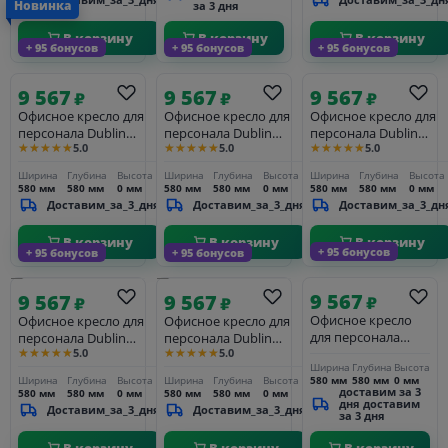
Новинка
за 3 дня
В корзину
В корзину
В корзину
+ 95 бонусов
+ 95 бонусов
+ 95 бонусов
9 567
9 567
9 567
₽
₽
₽
Офисное кресло для
Офисное кресло для
Офисное кресло для
персонала Dublin
персонала Dublin
персонала Dublin
★★★★★
★★★★★
★★★★★
5.0
5.0
5.0
25DNTERRY BLACK,
25DNTERRY, кремовый
25DNTERRY, серый
чёрный
Ширина
Глубина
Высота
Ширина
Глубина
Высота
Ширина
Глубина
Высота
580 мм
580 мм
0 мм
580 мм
580 мм
0 мм
580 мм
580 мм
0 мм
Доставим_за_3_дня
Доставим_за_3_дня
Доставим_за_3_дн
В корзину
В корзину
В корзину
+ 95 бонусов
+ 95 бонусов
+ 95 бонусов
9 567
9 567
9 567
₽
₽
₽
Офисное кресло
Офисное кресло для
Офисное кресло для
для персонала
персонала Dublin
персонала Dublin
★★★★★
★★★★★
Dublin 25DNTERRY,
5.0
5.0
25DNTERRY, черный
25DNTERRY, пудрово-
Ширина
Глубина
Высота
коричневый
велюр (MJ9-101)
розовый велюр (MJ9-
580 мм
580 мм
0 мм
Ширина
Глубина
Высота
Ширина
Глубина
Высота
32)
доставим за 3
580 мм
580 мм
0 мм
580 мм
580 мм
0 мм
дня доставим
Доставим_за_3_дня
Доставим_за_3_дня
за 3 дня
В корзину
В корзину
В корзину