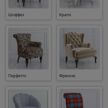
32 шт.
24 шт.
Шоффез
Kрaпo
47 шт.
114 шт.
Перфетто
Френсис