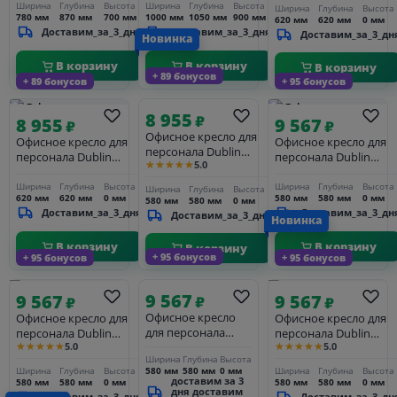
105*100*90см
Ширина
Глубина
Высота
Ширина
Глубина
Высота
Ширина
Глубина
Высота
780 мм
870 мм
700 мм
1000 мм
1050 мм
900 мм
620 мм
620 мм
0 мм
Доставим_за_3_дня
Доставим_за_3_дня
Доставим_за_3_дн
Новинка
В корзину
В корзину
В корзину
+ 89 бонусов
+ 89 бонусов
+ 95 бонусов
8 955
₽
8 955
9 567
₽
₽
Офисное кресло для
Офисное кресло для
Офисное кресло для
персонала Dublin
персонала Dublin
персонала Dublin
★★★★★
5.0
25DNTERRY BLACK,
25DNMONTY, чёрный
25DNTERRY, синий
серый велюр (MJ9-75)
велюр (MJ9-117)
Ширина
Глубина
Высота
Ширина
Глубина
Высота
Ширина
Глубина
Высота
620 мм
620 мм
0 мм
580 мм
580 мм
0 мм
580 мм
580 мм
0 мм
Доставим_за_3_дня
Доставим_за_3_дн
Доставим_за_3_дня
Новинка
В корзину
В корзину
В корзину
+ 95 бонусов
+ 95 бонусов
+ 95 бонусов
9 567
9 567
9 567
₽
₽
₽
Офисное кресло
Офисное кресло для
Офисное кресло для
для персонала
персонала Dublin
персонала Dublin
★★★★★
★★★★★
Dublin 25DNTERRY,
5.0
5.0
25DNTERRY, белый
25DNTERRY BLACK,
Ширина
Глубина
Высота
чёрный
черный велюр (MJ9-
580 мм
580 мм
0 мм
Ширина
Глубина
Высота
Ширина
Глубина
Высота
101)
доставим за 3
580 мм
580 мм
0 мм
580 мм
580 мм
0 мм
дня доставим
Доставим_за_3_дня
Доставим_за_3_дн