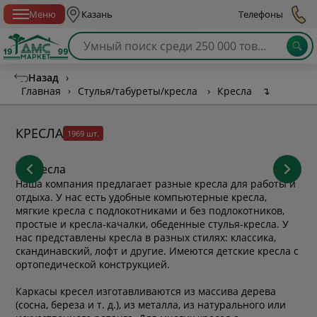
Спб с 10:00 до 21:00
Меню
Казань
Телефоны
Назад
›
Главная
›
Стулья/табуреты/кресла
›
Кресла
↴
КРЕСЛА
1969 шт.
Наша компания предлагает разные кресла для работы и
отдыха. У нас есть удобные компьютерные кресла,
мягкие кресла с подлокотниками и без подлокотников,
простые и кресла-качалки, обеденные стулья-кресла. У
нас представлены кресла в разных стилях: классика,
скандинавский, лофт и другие. Имеются детские кресла с
ортопедической конструкцией.
Каркасы кресел изготавливаются из массива дерева
(сосна, береза и т. д.), из металла, из натурального или