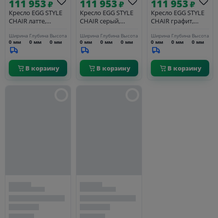
111 953
111 953
111 953
₽
₽
₽
Кресло EGG STYLE
Кресло EGG STYLE
Кресло EGG STYLE
CHAIR латте,
CHAIR серый,
CHAIR графит,
искусственная
искусственная
искусственная
Ширина
Глубина
Высота
Ширина
Глубина
Высота
Ширина
Глубина
Высота
замша FR 0647
замша
замша
0 мм
0 мм
0 мм
0 мм
0 мм
0 мм
0 мм
0 мм
0 мм
В корзину
В корзину
В корзину