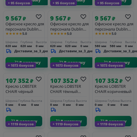
+ 95 бонусов
+ 95 бонусов
+ 95 бонусов
9 567
9 567
9 567
₽
₽
₽
Офисное кресло для
Офисное кресло для
Офисное кресло для
персонала Dublin
персонала Dublin
персонала Dublin
★★★★★
★★★★★
★★★★★
5.0
5.0
5.0
25DNMONTY, белый
25DNMONTY,
25DNTERRY, серый
кремовый
велюр (MJ9-75)
Ширина
Глубина
Высота
Ширина
Глубина
Высота
Ширина
Глубина
Высота
620 мм
620 мм
0 мм
620 мм
620 мм
0 мм
580 мм
580 мм
0 мм
Доставим_за_3_дня
Доставим_за_3_дня
Доставим_за_3_дн
В корзину
В корзину
В корзину
+ 1073 бонусов
+ 1073 бонусов
+ 1073 бонусов
107 352
107 352
107 352
₽
₽
₽
Кресло LOBSTER
Кресло LOBSTER
Кресло LOBSTER
CHAIR чёрный
CHAIR тёмный
CHAIR коричневый
латте
Ширина
Глубина
Высота
Ширина
Глубина
Высота
Ширина
Глубина
Высота
0 мм
0 мм
0 мм
0 мм
0 мм
0 мм
0 мм
0 мм
0 мм
В корзину
В корзину
В корзину
+ 1119 бонусов
+ 1119 бонусов
+ 1119 бонусов