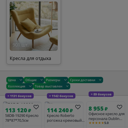
901 шт.
Кресла для отдыха
Цена
Общие
Размеры
Сроки доставки
Коллекция
Товар выставлен
+ 89 бонусов
+ 1131 бонусов
+ 1142 бонусов
8 955
₽
113 120
114 240
₽
₽
Офисное кресло для
58DB-19290 Кресло
Кресло Roberto
персонала Dublin
78*87*70,5см
рогожка кремовый
★★★★★
5.0
25DNMONTY, серый
BOTEGA SVBEG